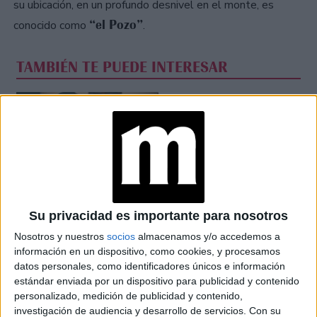
su ubicación, en un profundo desnivel en el monte, es
“el Pozo”
conocido como
.
TAMBIÉN TE PUEDE INTERESAR
LAS RECETAS, LOS
DIBUJOS Y LAS
MUJERES QUE
MANTIENEN VIVO EL
RECUERDO DE IRÁN
"USTED ESTÁ AQUÍ":
EL INGRESO
Su privacidad es importante para nosotros
PROMEDIO DE LA
MUJER ARGENTINA
Nosotros y nuestros
socios
almacenamos y/o accedemos a
EN UN 44% MENOR
información en un dispositivo, como cookies, y procesamos
QUE EL DE LOS
datos personales, como identificadores únicos e información
HOMBRES
estándar enviada por un dispositivo para publicidad y contenido
personalizado, medición de publicidad y contenido,
YATAITY DEL
investigación de audiencia y desarrollo de servicios.
Con su