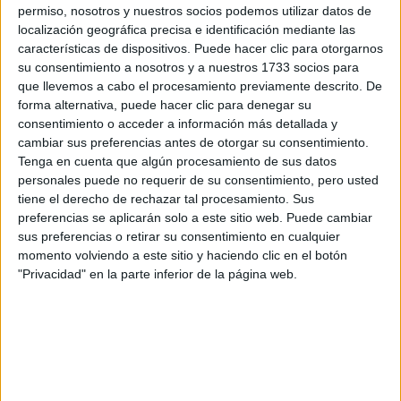
PARAGUAY: EL
permiso, nosotros y nuestros socios podemos utilizar datos de
PROYECTO TEXTIL
localización geográfica precisa e identificación mediante las
QUE RESCATA EL
RITO DEL ANGELITO
características de dispositivos. Puede hacer clic para otorgarnos
Y LA MEMORIA
su consentimiento a nosotros y a nuestros 1733 socios para
COLECTIVA
que llevemos a cabo el procesamiento previamente descrito. De
forma alternativa, puede hacer clic para denegar su
FAKE NEWS E
consentimiento o acceder a información más detallada y
INTELIGENCIA
cambiar sus preferencias antes de otorgar su consentimiento.
ARTIFICIAL: POR
Tenga en cuenta que algún procesamiento de sus datos
QUÉ YA NO
personales puede no requerir de su consentimiento, pero usted
SABEMOS QUÉ ES
tiene el derecho de rechazar tal procesamiento. Sus
REAL EN REDES
preferencias se aplicarán solo a este sitio web. Puede cambiar
sus preferencias o retirar su consentimiento en cualquier
momento volviendo a este sitio y haciendo clic en el botón
"Privacidad" en la parte inferior de la página web.
“Recuerdo que se inundaba todo el tiempo y al ser solo
del polvo constante al
una cancha de tierra, pasábamos
barro profundo
”, cuenta. Hoy Gimena es la capitana de la
selección nacional, que por ahora solo participa en torneos
Sudamericano de Montevideo
(como el reciente
, donde