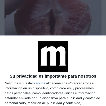
STEPHANIE SARLEY, LA ARTISTA QUE A TRAVÉS DE LAS FRUTAS
EXPLORA LA SEXUALIDAD Y EL PLACER FEMENINO
Su privacidad es importante para nosotros
Nosotros y nuestros
socios
almacenamos y/o accedemos a
Stephanie
Un día, mientras
comía una naranja, descubrió
información en un dispositivo, como cookies, y procesamos
cómo se comportaba la fruta al tocarla con sus
datos personales, como identificadores únicos e información
estándar enviada por un dispositivo para publicidad y contenido
dedos
. Al apretarla de la forma correcta, entendió que
personalizado, medición de publicidad y contenido,