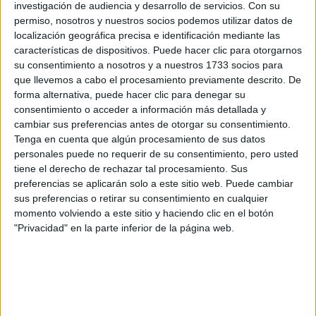
le pareció perfecto
podía sacarle todo el jugo, por lo que
investigación de audiencia y desarrollo de servicios.
Con su
permiso, nosotros y nuestros socios podemos utilizar datos de
para explicar cómo debía masturbarse de forma
localización geográfica precisa e identificación mediante las
correcta una mujer
. El gran componente sexual de sus
características de dispositivos. Puede hacer clic para otorgarnos
creaciones requiere de la libertad y la apertura mental. En
su consentimiento a nosotros y a nuestros 1733 socios para
sus videos utiliza melones, limones, fresas, kiwis, papayas,
que llevemos a cabo el procesamiento previamente descrito. De
forma alternativa, puede hacer clic para denegar su
entre otros.
consentimiento o acceder a información más detallada y
cambiar sus preferencias antes de otorgar su consentimiento.
Tenga en cuenta que algún procesamiento de sus datos
personales puede no requerir de su consentimiento, pero usted
tiene el derecho de rechazar tal procesamiento. Sus
preferencias se aplicarán solo a este sitio web. Puede cambiar
sus preferencias o retirar su consentimiento en cualquier
momento volviendo a este sitio y haciendo clic en el botón
"Privacidad" en la parte inferior de la página web.