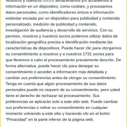
Nosotros y nuestros
socios
almacenamos y/o accedemos a
dolores premenstruales”, indicó a
BBC
Mundo Mariano
información en un dispositivo, como cookies, y procesamos
Rosselló Gaya, andrólogo y experto en medicina sexual
datos personales, como identificadores únicos e información
del Instituto Médico Rosselló, en España.
estándar enviada por un dispositivo para publicidad y contenido
personalizado, medición de publicidad y contenido,
“Igualmente se produce una desinflamación de la
investigación de audiencia y desarrollo de servicios.
Con su
permiso, nosotros y nuestros socios podemos utilizar datos de
zona genital que hace que la presión que provoca
localización geográfica precisa e identificación mediante las
los dolores disminuya y por ello lo hagan también
características de dispositivos. Puede hacer clic para otorgarnos
su consentimiento a nosotros y a nuestros 1731 socios para
las molestias”
, añadió.
que llevemos a cabo el procesamiento previamente descrito. De
forma alternativa, puede hacer clic para denegar su
En el caso de las mujeres que ya han tenido la
consentimiento o acceder a información más detallada y
menopausia, la masturbación puede ayudar a evitar una
cambiar sus preferencias antes de otorgar su consentimiento.
Tenga en cuenta que algún procesamiento de sus datos
excesiva sequedad en la zona.
personales puede no requerir de su consentimiento, pero usted
tiene el derecho de rechazar tal procesamiento. Sus
“Favorece la lubricación y reduce la sequedad del tejido
preferencias se aplicarán solo a este sitio web. Puede cambiar
vaginal”, le dijo a
BBC
Mundo Laura Streicher, profesora de
sus preferencias o retirar su consentimiento en cualquier
Obstetricia y Ginecología de la Feinberg School of
momento volviendo a este sitio y haciendo clic en el botón
Medicine (Chicago, Estados Unidos) y autora del libro en
"Privacidad" en la parte inferior de la página web.