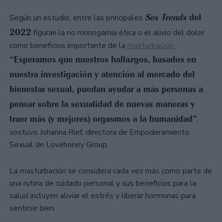
Sex Trends
del
Según un estudio, entre las principales
2022
figuran la no monogamia ética o el alivio del dolor
como beneficios importante de la
masturbación.
“Esperamos que nuestros hallazgos, basados en
nuestra investigación y atención al mercado del
bienestar sexual, puedan ayudar a más personas a
pensar sobre la sexualidad de nuevas maneras y
traer más (y mejores) orgasmos a la humanidad”
,
sostuvo Johanna Rief, directora de Empoderamiento
Sexual de Lovehoney Group.
La masturbación se considera cada vez más como parte de
una rutina de cuidado personal y sus beneficios para la
salud incluyen aliviar el estrés y liberar hormonas para
sentirse bien.