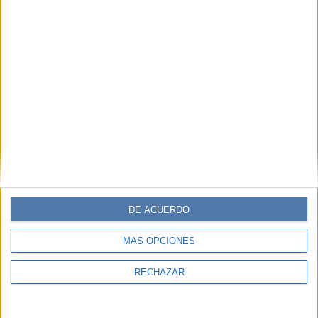
DE ACUERDO
MÁS OPCIONES
RECHAZAR