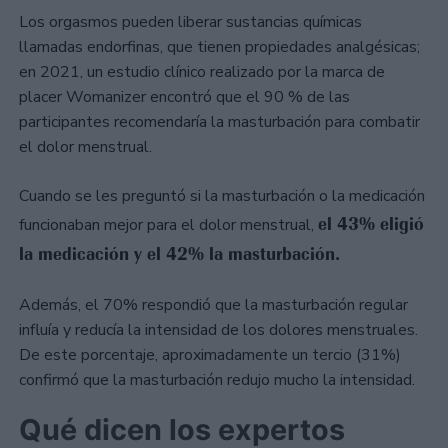
Los orgasmos pueden liberar sustancias químicas
llamadas endorfinas, que tienen propiedades analgésicas;
en 2021, un estudio clínico realizado por la marca de
placer Womanizer encontró que el 90 % de las
participantes recomendaría la masturbación para combatir
el dolor menstrual.
Cuando se les preguntó si la masturbación o la medicación
el 43% eligió
funcionaban mejor para el dolor menstrual,
la medicación y el 42% la masturbación.
Además, el 70% respondió que la masturbación regular
influía y reducía la intensidad de los dolores menstruales.
De este porcentaje, aproximadamente un tercio (31%)
confirmó que la masturbación redujo mucho la intensidad.
Qué dicen los expertos