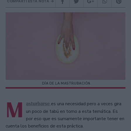
COMPARTÍ ESTA NOTA
DÍA DE LA MASTRUBACIÓN.
M
asturbarse
es una necesidad pero a veces gira
un poco de tabú en torno a esta temática. Es
por eso que es sumamente importante tener en
cuenta los beneficios de esta práctica.