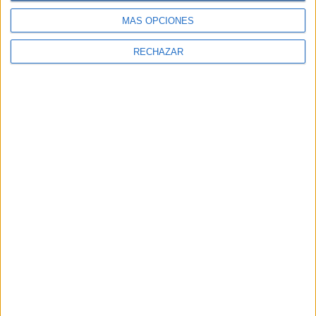
Participación en los eventos organizados por
MÁS OPCIONES
Editorial Perfil.
RECHAZAR
Suscribite ahora
COMPARTÍ ESTA NOTA
EN ESTA NOTA
TEMAS:
DESPEDIDA DE SOLTERA
BODA
CASAMIENTO
AMOR
Comentarios