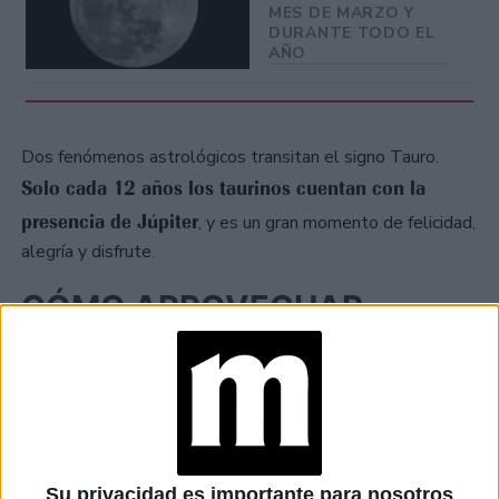
MES DE MARZO Y
DURANTE TODO EL
AÑO
Dos fenómenos astrológicos transitan el signo Tauro.
Solo cada 12 años los taurinos cuentan con la
presencia de Júpiter
, y es un gran momento de felicidad,
alegría y disfrute.
CÓMO APROVECHAR
JÚPITER EN TAURO
El astrologo Pedro Engel dice que gracias al fenómeno de
Júpiter en Tauro es un gran momento de agradecimiento y
bendición. También sugiere dejar las criticas y quejas de
lado.
Su privacidad es importante para nosotros