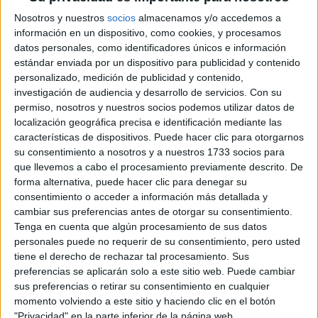
GALERÍA DE IMÁGENES
Nosotros y nuestros
socios
almacenamos y/o accedemos a
información en un dispositivo, como cookies, y procesamos
datos personales, como identificadores únicos e información
estándar enviada por un dispositivo para publicidad y contenido
personalizado, medición de publicidad y contenido,
investigación de audiencia y desarrollo de servicios.
Con su
permiso, nosotros y nuestros socios podemos utilizar datos de
localización geográfica precisa e identificación mediante las
características de dispositivos. Puede hacer clic para otorgarnos
su consentimiento a nosotros y a nuestros 1733 socios para
Accedé a los beneficios para suscriptores
que llevemos a cabo el procesamiento previamente descrito. De
forma alternativa, puede hacer clic para denegar su
Contenidos exclusivos
consentimiento o acceder a información más detallada y
Sorteos
cambiar sus preferencias antes de otorgar su consentimiento.
Tenga en cuenta que algún procesamiento de sus datos
Descuentos en publicaciones
personales puede no requerir de su consentimiento, pero usted
Participación en los eventos organizados por
tiene el derecho de rechazar tal procesamiento. Sus
Editorial Perfil.
preferencias se aplicarán solo a este sitio web. Puede cambiar
sus preferencias o retirar su consentimiento en cualquier
momento volviendo a este sitio y haciendo clic en el botón
Suscribite ahora
"Privacidad" en la parte inferior de la página web.