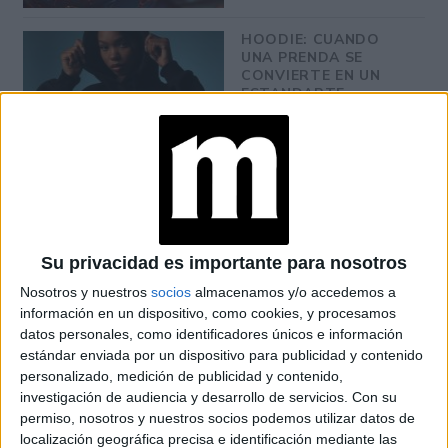
HOODIE: CUANDO
UNA PRENDA SE
CONVIERTE EN UN
ESTANDARTE
CONTRA EL
RACISMO
TAMBIÉN TE PUEDE
Su privacidad es importante para nosotros
INTERESAR: HORÓSCOPO DEL MES: LO
QUE LA ASTROLOGÍA TIENE PREPARADO
Nosotros y nuestros
socios
almacenamos y/o accedemos a
PARA JUNIO
información en un dispositivo, como cookies, y procesamos
datos personales, como identificadores únicos e información
estándar enviada por un dispositivo para publicidad y contenido
personalizado, medición de publicidad y contenido,
Cabe destacar que la energía es sumamente positiva para
investigación de audiencia y desarrollo de servicios.
Con su
permiso, nosotros y nuestros socios podemos utilizar datos de
Acuario, Géminis, Libra, Aries y Sagitario,
ya
localización geográfica precisa e identificación mediante las