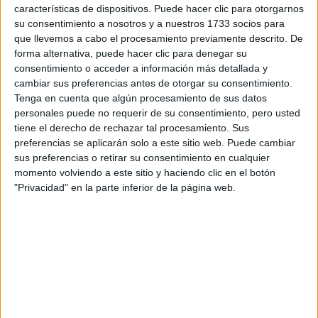
que fluyen con lo que tienen por convicción y pueden
características de dispositivos. Puede hacer clic para otorgarnos
expresarse de manera libre.
Se sentirán con ganas de salir
su consentimiento a nosotros y a nuestros 1733 socios para
de la rutina y apostar al cambio radical, pero cuidado
que llevemos a cabo el procesamiento previamente descrito. De
forma alternativa, puede hacer clic para denegar su
Venus, Júpiter, Saturno y Plutón continúan
que
consentimiento o acceder a información más detallada y
haciendo de las suyas.
cambiar sus preferencias antes de otorgar su consentimiento.
Tenga en cuenta que algún procesamiento de sus datos
personales puede no requerir de su consentimiento, pero usted
Leo, Tauro y Escorpio deberán ser más cautelosos:
tiene el derecho de rechazar tal procesamiento. Sus
cuidado con las discusiones, las peleas y los pleitos; así
preferencias se aplicarán solo a este sitio web. Puede cambiar
como también con cualquier tratamiento de salud
sus preferencias o retirar su consentimiento en cualquier
relacionado a los ojos, columna, piernas y tobillos.
momento volviendo a este sitio y haciendo clic en el botón
"Privacidad" en la parte inferior de la página web.
TAMBIÉN TE PUEDE INTERESAR: QUÉ
SIGNIFICA EL ASCENDENTE Y CÓMO PODÉS
CALCULAR EL TUYO