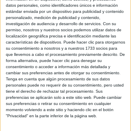
datos personales, como identificadores únicos e información
Accedé a los beneficios para suscriptores
estándar enviada por un dispositivo para publicidad y contenido
personalizado, medición de publicidad y contenido,
Contenidos exclusivos
investigación de audiencia y desarrollo de servicios.
Con su
Sorteos
permiso, nosotros y nuestros socios podemos utilizar datos de
Descuentos en publicaciones
localización geográfica precisa e identificación mediante las
Participación en los eventos organizados por
características de dispositivos. Puede hacer clic para otorgarnos
Editorial Perfil.
su consentimiento a nosotros y a nuestros 1733 socios para
que llevemos a cabo el procesamiento previamente descrito. De
forma alternativa, puede hacer clic para denegar su
Suscribite ahora
consentimiento o acceder a información más detallada y
cambiar sus preferencias antes de otorgar su consentimiento.
Tenga en cuenta que algún procesamiento de sus datos
personales puede no requerir de su consentimiento, pero usted
COMPARTÍ ESTA NOTA
tiene el derecho de rechazar tal procesamiento. Sus
preferencias se aplicarán solo a este sitio web. Puede cambiar
sus preferencias o retirar su consentimiento en cualquier
EN ESTA NOTA
momento volviendo a este sitio y haciendo clic en el botón
"Privacidad" en la parte inferior de la página web.
PERSONALIDAES:
LUNA DE HOY
TAURO