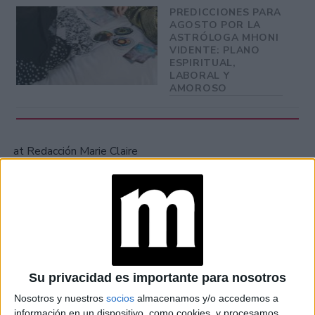
PREDICCIONES PARA
AGOSTO POR LA
ASTRÓLOGA MHONI
VIDENTE: PLANO
ESPIRITUAL,
LABORAL Y
AMOROSO
at Redacción Marie Claire
GALERÍA DE IMÁGENES
Su privacidad es importante para nosotros
Nosotros y nuestros
socios
almacenamos y/o accedemos a
información en un dispositivo, como cookies, y procesamos