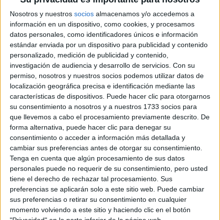
Participación en los eventos organizados por
Nosotros y nuestros
socios
almacenamos y/o accedemos a
Editorial Perfil.
información en un dispositivo, como cookies, y procesamos
datos personales, como identificadores únicos e información
estándar enviada por un dispositivo para publicidad y contenido
Suscribite ahora
personalizado, medición de publicidad y contenido,
investigación de audiencia y desarrollo de servicios.
Con su
permiso, nosotros y nuestros socios podemos utilizar datos de
localización geográfica precisa e identificación mediante las
COMPARTÍ ESTA NOTA
características de dispositivos. Puede hacer clic para otorgarnos
su consentimiento a nosotros y a nuestros 1733 socios para
que llevemos a cabo el procesamiento previamente descrito. De
EN ESTA NOTA
forma alternativa, puede hacer clic para denegar su
consentimiento o acceder a información más detallada y
PERSONALIDAES:
LUNA DE HOY
PISCIS
cambiar sus preferencias antes de otorgar su consentimiento.
Tenga en cuenta que algún procesamiento de sus datos
TEMAS:
HOROSCOPO
SIGNO
ASTROLOGIA
personales puede no requerir de su consentimiento, pero usted
tiene el derecho de rechazar tal procesamiento. Sus
preferencias se aplicarán solo a este sitio web. Puede cambiar
Comentarios
sus preferencias o retirar su consentimiento en cualquier
momento volviendo a este sitio y haciendo clic en el botón