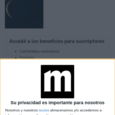
Accedé a los beneficios para suscriptores
Contenidos exclusivos
Sorteos
Descuentos en publicaciones
Participación en los eventos organizados por
Editorial Perfil.
Suscribite ahora
Su privacidad es importante para nosotros
Nosotros y nuestros
socios
almacenamos y/o accedemos a
COMPARTÍ ESTA NOTA