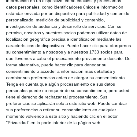
información en un dispositivo, como cookies, y procesamos
datos personales, como identificadores únicos e información
estándar enviada por un dispositivo para publicidad y contenido
EN ESTA NOTA
personalizado, medición de publicidad y contenido,
investigación de audiencia y desarrollo de servicios.
Con su
PERSONALIDAES:
LUNA DE HOY
CAPRICORNIO
permiso, nosotros y nuestros socios podemos utilizar datos de
localización geográfica precisa e identificación mediante las
TEMAS:
SIGNOS
ZODIACO
HOROSCOPO
características de dispositivos. Puede hacer clic para otorgarnos
su consentimiento a nosotros y a nuestros 1733 socios para
PREDICCIONES
que llevemos a cabo el procesamiento previamente descrito. De
forma alternativa, puede hacer clic para denegar su
consentimiento o acceder a información más detallada y
Comentarios
cambiar sus preferencias antes de otorgar su consentimiento.
Tenga en cuenta que algún procesamiento de sus datos
personales puede no requerir de su consentimiento, pero usted
tiene el derecho de rechazar tal procesamiento. Sus
preferencias se aplicarán solo a este sitio web. Puede cambiar
sus preferencias o retirar su consentimiento en cualquier
momento volviendo a este sitio y haciendo clic en el botón
"Privacidad" en la parte inferior de la página web.