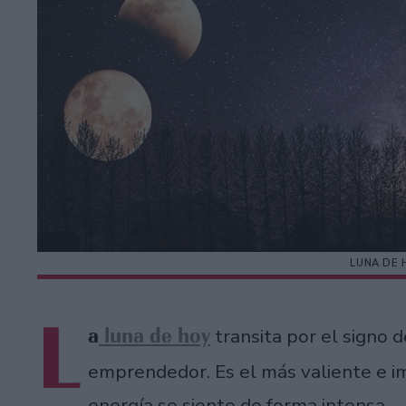
LUNA DE 
L
a
luna de hoy
transita por el signo 
emprendedor. Es el más valiente e im
energía se siente de forma intensa.