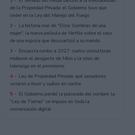
1 -
El Senado dio media sanción a la Inviolabilidad
de la Propiedad Privada: el Gobierno tuvo que
ceder en la Ley del Manejo del Fuego
2 -
La historia real de "Elize: Sombras de una
mujer", la nueva película de Netflix sobre el caso
de una esposa que descuartizó a su marido
3 -
Encuesta rumbo a 2027: cuatro consultoras
midieron el desgaste de Milei y la crisis de
liderazgo en el peronismo
4 -
Ley de Propiedad Privada: qué senadores
votaron a favor y cuáles en contra
5 -
El Gobierno perdió la pulseada del nombre: la
"Ley de Tierras" se impuso en toda la
conversación digital