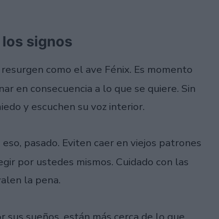
 los signos
:
resurgen como el ave Fénix. Es momento
ar en consecuencia a lo que se quiere. Sin
edo y escuchen su voz interior.
 eso, pasado. Eviten caer en viejos patrones
egir por ustedes mismos. Cuidado con las
valen la pena.
r sus sueños, están más cerca de lo que