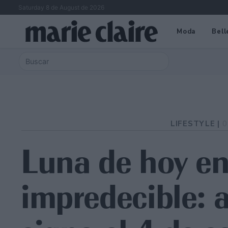
Saturday 8 de August de 2026
Moda
Bell
LIFESTYLE |
0
Luna de hoy en
impredecible: a