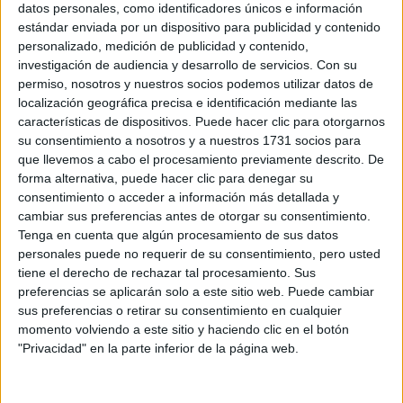
Neptuno entra en Aries: el cambio
datos personales, como identificadores únicos e información
astrológico que marcará una nueva
estándar enviada por un dispositivo para publicidad y contenido
personalizado, medición de publicidad y contenido,
era
investigación de audiencia y desarrollo de servicios.
Con su
El 30 de marzo de 2025, Neptuno dejará atrás el
permiso, nosotros y nuestros socios podemos utilizar datos de
emocional Piscis para iniciar un nuevo ciclo de más de una
localización geográfica precisa e identificación mediante las
características de dispositivos. Puede hacer clic para otorgarnos
década en Aries. Este tránsito marca un cambio profundo
su consentimiento a nosotros y a nuestros 1731 socios para
en cómo soñamos, actuamos e imaginamos el futuro. Te
que llevemos a cabo el procesamiento previamente descrito. De
contamos qué significa y cómo puede afectarnos a todos.
forma alternativa, puede hacer clic para denegar su
consentimiento o acceder a información más detallada y
cambiar sus preferencias antes de otorgar su consentimiento.
Tenga en cuenta que algún procesamiento de sus datos
personales puede no requerir de su consentimiento, pero usted
tiene el derecho de rechazar tal procesamiento. Sus
preferencias se aplicarán solo a este sitio web. Puede cambiar
sus preferencias o retirar su consentimiento en cualquier
momento volviendo a este sitio y haciendo clic en el botón
"Privacidad" en la parte inferior de la página web.