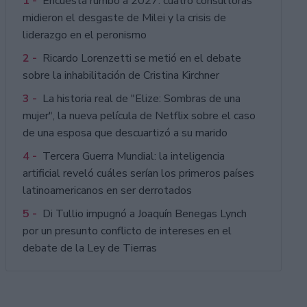
1 -
Encuesta rumbo a 2027: cuatro consultoras
midieron el desgaste de Milei y la crisis de
liderazgo en el peronismo
2 -
Ricardo Lorenzetti se metió en el debate
sobre la inhabilitación de Cristina Kirchner
3 -
La historia real de "Elize: Sombras de una
mujer", la nueva película de Netflix sobre el caso
de una esposa que descuartizó a su marido
4 -
Tercera Guerra Mundial: la inteligencia
artificial reveló cuáles serían los primeros países
latinoamericanos en ser derrotados
5 -
Di Tullio impugnó a Joaquín Benegas Lynch
por un presunto conflicto de intereses en el
debate de la Ley de Tierras