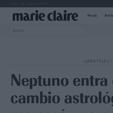
Friday 7 de August de 2026
Moda
Bell
LIFESTYLE |
0
Neptuno entra e
cambio astroló