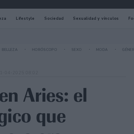
eza
Lifestyle
Sociedad
Sexualidad y vínculos
Fo
BELLEZA
HORÓSCOPO
SEXO
MODA
GÉNE
1-04-2025 08:02
n Aries: el
gico que