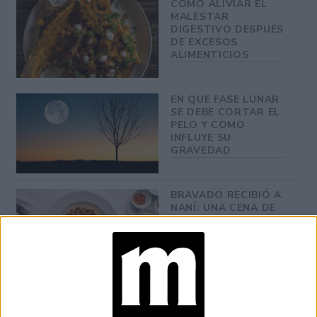
CÓMO ALIVIAR EL
MALESTAR
DIGESTIVO DESPUÉS
DE EXCESOS
ALIMENTICIOS
EN QUE FASE LUNAR
SE DEBE CORTAR EL
PELO Y COMO
INFLUYE SU
GRAVEDAD
BRAVADO RECIBIÓ A
NANÍ: UNA CENA DE
COCINA ARMENIA Y
VINOS KARAS
MANIFESTAR LA
TÉCNICA QUE
LOGRA