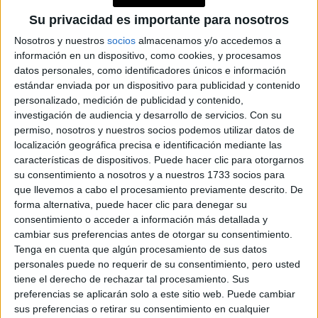
MATERIALIZAR LOS
Su privacidad es importante para nosotros
DESEOS MÁS
PROFUNDOS
Nosotros y nuestros
socios
almacenamos y/o accedemos a
información en un dispositivo, como cookies, y procesamos
datos personales, como identificadores únicos e información
estándar enviada por un dispositivo para publicidad y contenido
-Mariana Petrina, Gerenta de Comunicación Corporativa y
personalizado, medición de publicidad y contenido,
investigación de audiencia y desarrollo de servicios.
Con su
Sustentabilidad de L'Oréal Argentina
permiso, nosotros y nuestros socios podemos utilizar datos de
localización geográfica precisa e identificación mediante las
-Antonella Fossati, Publicista y creadora de contenido
características de dispositivos. Puede hacer clic para otorgarnos
su consentimiento a nosotros y a nuestros 1733 socios para
que llevemos a cabo el procesamiento previamente descrito. De
forma alternativa, puede hacer clic para denegar su
consentimiento o acceder a información más detallada y
cambiar sus preferencias antes de otorgar su consentimiento.
MODA
Tenga en cuenta que algún procesamiento de sus datos
personales puede no requerir de su consentimiento, pero usted
Turismo y movilidad: una nueva forma de viajar
tiene el derecho de rechazar tal procesamiento. Sus
preferencias se aplicarán solo a este sitio web. Puede cambiar
sus preferencias o retirar su consentimiento en cualquier