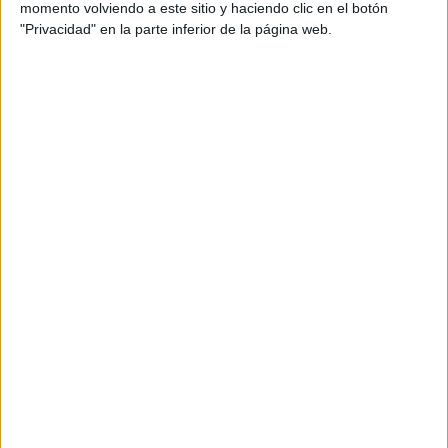
momento volviendo a este sitio y haciendo clic en el botón
"Privacidad" en la parte inferior de la página web.
-Carmen Florio, Representante de Bal Harbour en
Argentina y Chile
-Clara Goyret, Coordinadora de Fundación Renault y
Gerenta de Sustentabilidad
-Marcela Neira, General Manager Nh City Hotel & Nh
Collection Centro Histórico en NH Hotel Group
GALERÍA DE IMÁGENES