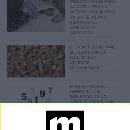
PREDICCIONES PARA
AGOSTO POR LA
ASTRÓLOGA MHONI
VIDENTE: PLANO
ESPIRITUAL,
LABORAL Y
AMOROSO
EL SENCILLO RITUAL
DE ABUNDANCIA
QUE MHONI
VIDENTE
RECOMIENDA
MHONI VIDENTE
ANUNCIA LOS
NÚMEROS DE LA
SUERTE SIGNO POR
SIGNO DEL MES DE
AGOSTO