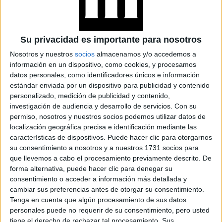
swing fashion que es el upcycling, el amigo
En el
vecino del “desapego” es la creatividad
. Primero que
Su privacidad es importante para nosotros
todo: ¿Por qué vas a comprar eso?, ¿Realmente lo
Nosotros y nuestros
socios
almacenamos y/o accedemos a
necesitás?.
información en un dispositivo, como cookies, y procesamos
datos personales, como identificadores únicos e información
Y por último – cambiá lo que pensás acerca de lo que son
estándar enviada por un dispositivo para publicidad y contenido
las tendecias. Se habla un montón en la vida misma de lo
personalizado, medición de publicidad y contenido,
Tendencia no
que es tendencia y lo que no. El in y el out.
investigación de audiencia y desarrollo de servicios.
Con su
permiso, nosotros y nuestros socios podemos utilizar datos de
es más de que estrategias de negocio para hacerte
localización geográfica precisa e identificación mediante las
pensar que necesitas algo que realmente no
.
características de dispositivos. Puede hacer clic para otorgarnos
su consentimiento a nosotros y a nuestros 1731 socios para
que llevemos a cabo el procesamiento previamente descrito. De
forma alternativa, puede hacer clic para denegar su
TAMBIÉN TE PUEDE INTERESAR: EN
consentimiento o acceder a información más detallada y
FOTOS: JÓVENES LATINOAMERICANOS
cambiar sus preferencias antes de otorgar su consentimiento.
MARCHARON CONTRA EL CAMBIO
Tenga en cuenta que algún procesamiento de sus datos
CLIMÁTICO
personales puede no requerir de su consentimiento, pero usted
tiene el derecho de rechazar tal procesamiento. Sus