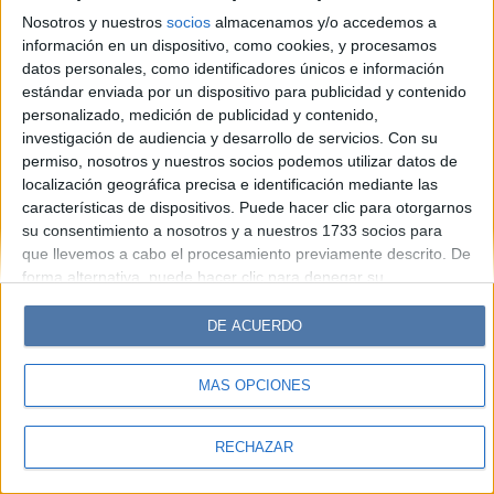
Look
Luz
Mía
Lunateen
Break
BATimes
Nosotros y nuestros
socios
almacenamos y/o accedemos a
información en un dispositivo, como cookies, y procesamos
© Perfil.com 2006-2019 - Todos los derechos reservados
datos personales, como identificadores únicos e información
Registro de Propiedad Intelectual: Nro. 5346433
estándar enviada por un dispositivo para publicidad y contenido
personalizado, medición de publicidad y contenido,
investigación de audiencia y desarrollo de servicios.
Con su
permiso, nosotros y nuestros socios podemos utilizar datos de
localización geográfica precisa e identificación mediante las
características de dispositivos. Puede hacer clic para otorgarnos
su consentimiento a nosotros y a nuestros 1733 socios para
que llevemos a cabo el procesamiento previamente descrito. De
forma alternativa, puede hacer clic para denegar su
consentimiento o acceder a información más detallada y
cambiar sus preferencias antes de otorgar su consentimiento.
DE ACUERDO
Tenga en cuenta que algún procesamiento de sus datos
personales puede no requerir de su consentimiento, pero usted
MÁS OPCIONES
tiene el derecho de rechazar tal procesamiento. Sus
preferencias se aplicarán solo a este sitio web. Puede cambiar
sus preferencias o retirar su consentimiento en cualquier
RECHAZAR
momento volviendo a este sitio y haciendo clic en el botón
"Privacidad" en la parte inferior de la página web.