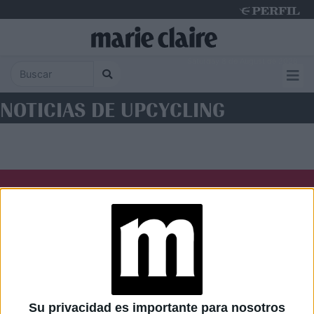
Saturday 8 de August de 2026
NOTICIAS DE UPCYCLING
Diario Perfil
Caras
Noticias
Fortuna
Hombre
Weekend
Parabrisas
Supercampo
Su privacidad es importante para nosotros