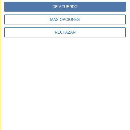
Editorial Perfil.
DE ACUERDO
Suscribite ahora
MÁS OPCIONES
RECHAZAR
COMPARTÍ ESTA NOTA
EN ESTA NOTA
PERSONALIDAES:
JAIR BOLSONARO
LUGARES:
AMAZONAS
TEMAS:
BOLSONARO
TRIBU
AMAZONAS
LUCHAN
TIERRAS
EGIDIA DOS REIS
TRIBU MARAGUAS
JAIR