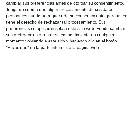
"la musa de los pesticidas"
cambiar sus preferencias antes de otorgar su consentimiento.
por sus vínculos con el
Tenga en cuenta que algún procesamiento de sus datos
agro. Es Como si le pidieran al zorro que vigile el gallinero.
personales puede no requerir de su consentimiento, pero usted
tiene el derecho de rechazar tal procesamiento. Sus
TAMBIÉN TE PUEDE INTERESAR
preferencias se aplicarán solo a este sitio web. Puede cambiar
sus preferencias o retirar su consentimiento en cualquier
momento volviendo a este sitio y haciendo clic en el botón
LAS RECETAS, LOS
"Privacidad" en la parte inferior de la página web.
DIBUJOS Y LAS
MUJERES QUE
MANTIENEN VIVO EL
RECUERDO DE IRÁN
"USTED ESTÁ AQUÍ":
EL INGRESO
PROMEDIO DE LA
MUJER ARGENTINA
EN UN 44% MENOR
QUE EL DE LOS
HOMBRES
YATAITY DEL