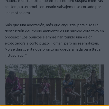
madera muerta detrás de ellos. Teodoro suspira mientras
contempla un árbol centenario salvajemente cortado por
una motosierra.
Más que una aberración, más que angustia, para ellos la
destrucción del medio ambiente es un suicidio colectivo en
proceso: "Los blancos siempre han tenido una visión
explotadora a corto plazo. Toman, pero no reemplazan.
No se dan cuenta que pronto no quedará nada para llevar.
Incluso aquí ".