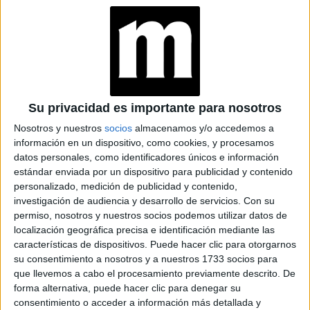
la causa indígena recibió un
Cada vez más marginada,
golpe mortal cuando Jair Bolsonaro fue elegido
presidente
. En la cuenta de Twitter que usa sin
Su privacidad es importante para nosotros
discreción, el político no oculta sus ambiciones: "Más del
Nosotros y nuestros
socios
almacenamos y/o accedemos a
15% de nuestra Nación se define como tierra nativa.
información en un dispositivo, como cookies, y procesamos
datos personales, como identificadores únicos e información
Menos de un millón de personas viven en esas áreas
estándar enviada por un dispositivo para publicidad y contenido
aisladas, explotadas y manipuladas por ONGs.
personalizado, medición de publicidad y contenido,
Integraremos a esos ciudadanos". Integración. La palabra
investigación de audiencia y desarrollo de servicios.
Con su
permiso, nosotros y nuestros socios podemos utilizar datos de
tiene un sabor amargo, casi colonial. Desde el primer día
localización geográfica precisa e identificación mediante las
de su mandato, el 1 de enero de 2019, el nuevo
características de dispositivos. Puede hacer clic para otorgarnos
tomó una decisión controvertida para
presidente
su consentimiento a nosotros y a nuestros 1733 socios para
que llevemos a cabo el procesamiento previamente descrito. De
otorgar el poder de delimitar los territorios nativos a
forma alternativa, puede hacer clic para denegar su
la ministra de Agricultura Tereza Cristina, apodada
consentimiento o acceder a información más detallada y