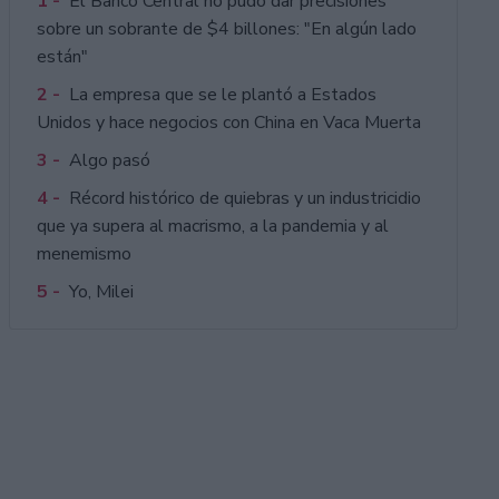
1 -
El Banco Central no pudo dar precisiones
sobre un sobrante de $4 billones: "En algún lado
están"
2 -
La empresa que se le plantó a Estados
Unidos y hace negocios con China en Vaca Muerta
3 -
Algo pasó
4 -
Récord histórico de quiebras y un industricidio
que ya supera al macrismo, a la pandemia y al
menemismo
5 -
Yo, Milei