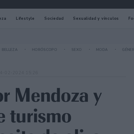
eza
Lifestyle
Sociedad
Sexualidad y vínculos
Fo
BELLEZA
HORÓSCOPO
SEXO
MODA
GÉNE
4-02-2024 15:26
or Mendoza y
e turismo