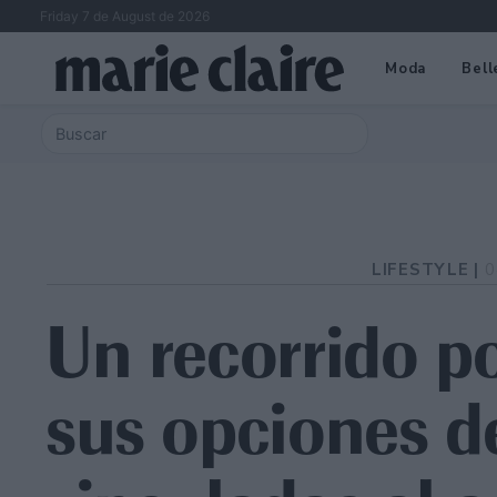
Friday 7 de August de 2026
Moda
Bell
LIFESTYLE |
0
Un recorrido p
sus opciones d