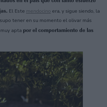
antados en el país que con tanto esfuerzo
jas.
El Este
mendocino
era, y sigue siendo, la
ln supo tener en su momento el olivar más
por el comportamiento de las
a muy apta