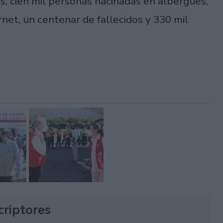
s, cien mil personas hacinadas en albergues,
rnet, un centenar de fallecidos y 330 mil
criptores