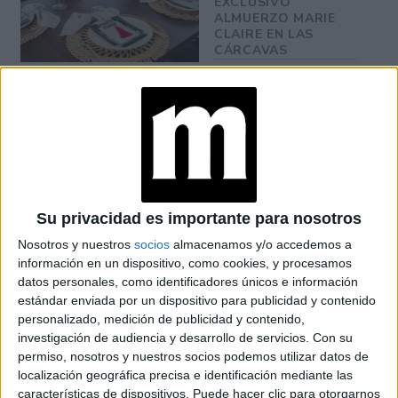
EXCLUSIVO
ALMUERZO MARIE
CLAIRE EN LAS
CÁRCAVAS
También desde el arte, la música, el cine y los negocios,
cada una compartió sus vivencias y sus proyecciones en
cada rubro, apostando siempre a que en el cambio se
puede encontrar crecimiento.
Su privacidad es importante para nosotros
Las invitadas fueron Moira Berntz (modelo y musa de
Nosotros y nuestros
socios
almacenamos y/o accedemos a
Chanel), Jime Butti (lmodelo que acaba de debutar como
información en un dispositivo, como cookies, y procesamos
actriz para Netflix en París), la fotógrafa y artista Naná
datos personales, como identificadores únicos e información
Gallardo, Ana Rusconi (Ex Mannequin y socialité), Verónica
estándar enviada por un dispositivo para publicidad y contenido
Santesteban (Directora Creativa y empresaria), Fernanda
personalizado, medición de publicidad y contenido,
investigación de audiencia y desarrollo de servicios.
Con su
Prece (especialista en luxury real estate) y la couturier del
permiso, nosotros y nuestros socios podemos utilizar datos de
momento, Amores Gomez Tomei.
localización geográfica precisa e identificación mediante las
características de dispositivos. Puede hacer clic para otorgarnos