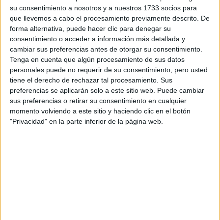
su consentimiento a nosotros y a nuestros 1733 socios para
que llevemos a cabo el procesamiento previamente descrito. De
forma alternativa, puede hacer clic para denegar su
consentimiento o acceder a información más detallada y
cambiar sus preferencias antes de otorgar su consentimiento.
Tenga en cuenta que algún procesamiento de sus datos
personales puede no requerir de su consentimiento, pero usted
tiene el derecho de rechazar tal procesamiento. Sus
preferencias se aplicarán solo a este sitio web. Puede cambiar
sus preferencias o retirar su consentimiento en cualquier
momento volviendo a este sitio y haciendo clic en el botón
"Privacidad" en la parte inferior de la página web.
LA MODELO INTERNACIONAL MOIRA BERNTZ
El encuentro de mujeres Marie Claire es un formato íntimo
reunir
y ameno creado por quien les escribe, para
mujeres
de distintos puntos del mundo e intercambiar
opiniones, juntar fuerzas y compartir una charla productiva
que deje una huella en cada una de ellas.