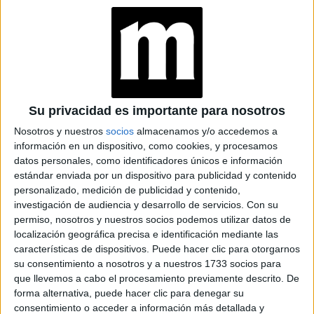
Su privacidad es importante para nosotros
EL ESTILO DE JULIANA AWADA PARA DECORAR UN ALMUERZO AL
Nosotros y nuestros
socios
almacenamos y/o accedemos a
AIRE LIBRE
información en un dispositivo, como cookies, y procesamos
datos personales, como identificadores únicos e información
estándar enviada por un dispositivo para publicidad y contenido
TAMBIÉN TE PUEDE INTERESAR
personalizado, medición de publicidad y contenido,
investigación de audiencia y desarrollo de servicios.
Con su
EN QUE FASE LUNAR
permiso, nosotros y nuestros socios podemos utilizar datos de
SE DEBE CORTAR EL
localización geográfica precisa e identificación mediante las
PELO Y COMO
INFLUYE SU
características de dispositivos. Puede hacer clic para otorgarnos
GRAVEDAD
su consentimiento a nosotros y a nuestros 1733 socios para
que llevemos a cabo el procesamiento previamente descrito. De
forma alternativa, puede hacer clic para denegar su
BRAVADO RECIBIÓ A
consentimiento o acceder a información más detallada y