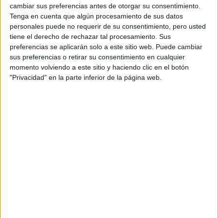
NANÍ: UNA CENA DE
cambiar sus preferencias antes de otorgar su consentimiento.
COCINA ARMENIA Y
Tenga en cuenta que algún procesamiento de sus datos
VINOS KARAS
personales puede no requerir de su consentimiento, pero usted
tiene el derecho de rechazar tal procesamiento. Sus
preferencias se aplicarán solo a este sitio web. Puede cambiar
sus preferencias o retirar su consentimiento en cualquier
MANIFESTAR LA
TÉCNICA QUE
momento volviendo a este sitio y haciendo clic en el botón
LOGRA
"Privacidad" en la parte inferior de la página web.
MATERIALIZAR LOS
DESEOS MÁS
PROFUNDOS
PREDICCIONES PARA
AGOSTO POR LA
ASTRÓLOGA MHONI
VIDENTE: PLANO
ESPIRITUAL,
LABORAL Y
AMOROSO