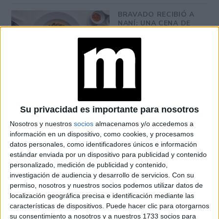
BRAVADO RECIBIÓ A
NANÍ: UNA CENA DE
COCINA ARMENIA Y
VINOS KARAS
MANIFESTAR LA
TÉCNICA QUE
LOGRA
MATERIALIZAR LOS
Su privacidad es importante para nosotros
DESEOS MÁS
PROFUNDOS
Nosotros y nuestros
socios
almacenamos y/o accedemos a
información en un dispositivo, como cookies, y procesamos
datos personales, como identificadores únicos e información
PREDICCIONES PARA
estándar enviada por un dispositivo para publicidad y contenido
AGOSTO POR LA
personalizado, medición de publicidad y contenido,
ASTRÓLOGA MHONI
VIDENTE: PLANO
investigación de audiencia y desarrollo de servicios.
Con su
ESPIRITUAL,
permiso, nosotros y nuestros socios podemos utilizar datos de
LABORAL Y
localización geográfica precisa e identificación mediante las
AMOROSO
características de dispositivos. Puede hacer clic para otorgarnos
su consentimiento a nosotros y a nuestros 1733 socios para