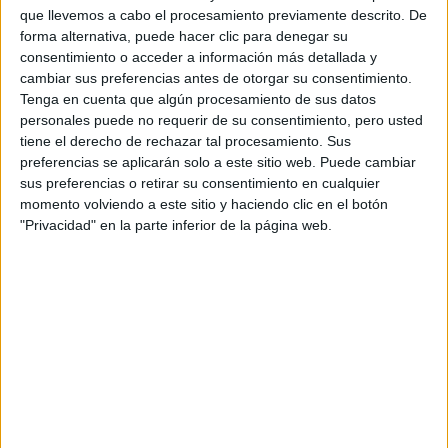
que llevemos a cabo el procesamiento previamente descrito. De
forma alternativa, puede hacer clic para denegar su
consentimiento o acceder a información más detallada y
TAMBIÉN TE PUEDE INTERESAR: LAS
cambiar sus preferencias antes de otorgar su consentimiento.
PLANTAS SON EL MEJOR ALIADO
Tenga en cuenta que algún procesamiento de sus datos
ANTRIESTRÉS
personales puede no requerir de su consentimiento, pero usted
tiene el derecho de rechazar tal procesamiento. Sus
preferencias se aplicarán solo a este sitio web. Puede cambiar
sus preferencias o retirar su consentimiento en cualquier
Entre sus modelos emblema y bestsellers se destacan
momento volviendo a este sitio y haciendo clic en el botón
"Privacidad" en la parte inferior de la página web.
aquellas piezas con relieve, siempre en tonos vibrantes y
que llenan de personalidad al ambiente. Y es que
justamente eso es lo que propone la diseñadora, para
quien una alfombra es una parte vital de un espacio,
“porque basta sumar una a un sillón para tener un living
armado”.
Además de su propio ingenio, ofrece modelos realizados
en colaboración con diversos artistas, como unos recientes