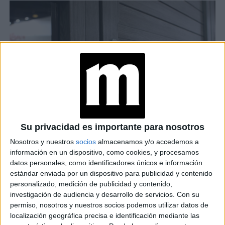
Su privacidad es importante para nosotros
Nosotros y nuestros
socios
almacenamos y/o accedemos a
información en un dispositivo, como cookies, y procesamos
La puerta Pivotante es una opción ideal para garantizar
datos personales, como identificadores únicos e información
además de un diseño con mucho estilo, una gran
estándar enviada por un dispositivo para publicidad y contenido
hermeticidad, aislación termoacústica y una larga vida útil.
personalizado, medición de publicidad y contenido,
Pueden alcanzar hasta los 2.60 metros de altura y cuenta
investigación de audiencia y desarrollo de servicios.
Con su
con un sistema de herraje de acero inoxidable y un
permiso, nosotros y nuestros socios podemos utilizar datos de
localización geográfica precisa e identificación mediante las
cerramiento con cremona. Este sistema, a diferencia de