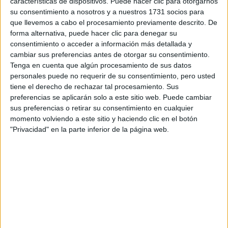
características de dispositivos. Puede hacer clic para otorgarnos
otras puertas tradicionales, no requiere mantenimiento. Es
su consentimiento a nosotros y a nuestros 1731 socios para
ignífuga y tiene una gran resistencia.
que llevemos a cabo el procesamiento previamente descrito. De
forma alternativa, puede hacer clic para denegar su
consentimiento o acceder a información más detallada y
PISOS ENTABLONADOS
cambiar sus preferencias antes de otorgar su consentimiento.
Tenga en cuenta que algún procesamiento de sus datos
TAMBIÉN TE PUEDE INTERESAR
personales puede no requerir de su consentimiento, pero usted
tiene el derecho de rechazar tal procesamiento. Sus
ROSARIO BLÉFARI:
preferencias se aplicarán solo a este sitio web. Puede cambiar
UNA ARTISTA QUE
sus preferencias o retirar su consentimiento en cualquier
PATEÓ EL TABLERO
momento volviendo a este sitio y haciendo clic en el botón
DEL GÉNERO EN EL
"Privacidad" en la parte inferior de la página web.
ARTE
HERMÈS: ASÍ FUE LA
INNOVADORA
PRESENTACIÓN DE
SU COLECCIÓN
MASCULINA
DIOR: ASÍ FUE EL
CORTO