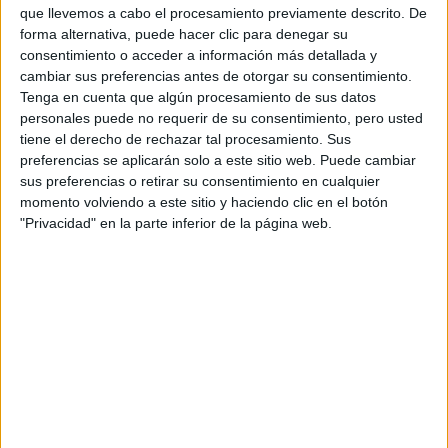
que llevemos a cabo el procesamiento previamente descrito. De
forma alternativa, puede hacer clic para denegar su
consentimiento o acceder a información más detallada y
cambiar sus preferencias antes de otorgar su consentimiento.
Tenga en cuenta que algún procesamiento de sus datos
personales puede no requerir de su consentimiento, pero usted
tiene el derecho de rechazar tal procesamiento. Sus
preferencias se aplicarán solo a este sitio web. Puede cambiar
sus preferencias o retirar su consentimiento en cualquier
momento volviendo a este sitio y haciendo clic en el botón
VENUS EN GÉMINIS: CUIDADO CON EL AMOR
"Privacidad" en la parte inferior de la página web.
el momento ideal para planificar una
Por lo que no es
primera cita o para tener esa conversación con tu
pareja del momento. Te recomendamos ser paciente
y esperar un poco más.
Es un momento muy confuso en
cuanto amor y romance, puede que lo que queremos en el
no es lo que en verdad necesitamos.
Si nos
amor
empeñamos en seguir un imposible nos