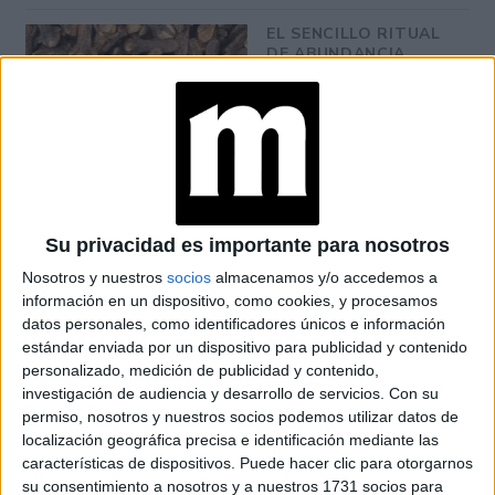
EL SENCILLO RITUAL
DE ABUNDANCIA
QUE MHONI
VIDENTE
RECOMIENDA
pico que va a desatar todo el drama
Sin embargo el
va
Su privacidad es importante para nosotros
del 28 de abril al 6 de mayo, Venus en
a llegar
Nosotros y nuestros
socios
almacenamos y/o accedemos a
Géminis cuadrará a Neptuno en Piscis, así que hay
información en un dispositivo, como cookies, y procesamos
datos personales, como identificadores únicos e información
que tener mucho cuidado si decidiste detenerte a
estándar enviada por un dispositivo para publicidad y contenido
ver demasiadas flores.
personalizado, medición de publicidad y contenido,
investigación de audiencia y desarrollo de servicios.
Con su
permiso, nosotros y nuestros socios podemos utilizar datos de
localización geográfica precisa e identificación mediante las
características de dispositivos. Puede hacer clic para otorgarnos
su consentimiento a nosotros y a nuestros 1731 socios para