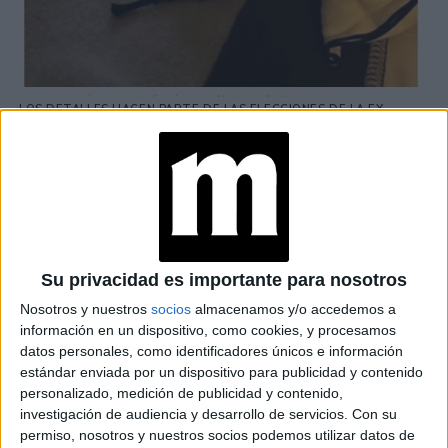
LOS DETALLES HACEN PARTE DE LAS ELECCIONES DE LA EX
PRIMERA DAMA
TAMBIÉN TE PUEDE INTERESAR
JULIANA AWADA
LLEVA EL BLAZER
CON JEANS COMO
UNA PROFESIONAL
Su privacidad es importante para nosotros
Nosotros y nuestros
socios
almacenamos y/o accedemos a
información en un dispositivo, como cookies, y procesamos
datos personales, como identificadores únicos e información
JULIANA AWADA
estándar enviada por un dispositivo para publicidad y contenido
INSPIRA CON SUS
personalizado, medición de publicidad y contenido,
LOOKS DEPORTIVOS
AESTHETIC
investigación de audiencia y desarrollo de servicios.
Con su
permiso, nosotros y nuestros socios podemos utilizar datos de