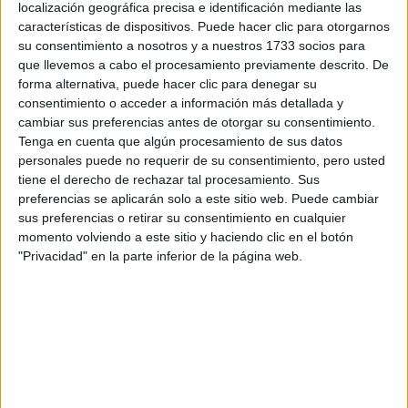
localización geográfica precisa e identificación mediante las
características de dispositivos. Puede hacer clic para otorgarnos
JULIANA AWADA Y
su consentimiento a nosotros y a nuestros 1733 socios para
MARÍA BELÉN
que llevemos a cabo el procesamiento previamente descrito. De
LUDUEÑA LLEVAN LA
forma alternativa, puede hacer clic para denegar su
FALDA PLISADA
consentimiento o acceder a información más detallada y
IDEAL PARA
cambiar sus preferencias antes de otorgar su consentimiento.
PRIMAVERA
Tenga en cuenta que algún procesamiento de sus datos
personales puede no requerir de su consentimiento, pero usted
JULIANA AWADA
tiene el derecho de rechazar tal procesamiento. Sus
LLEVA EL LOOK DE
preferencias se aplicarán solo a este sitio web. Puede cambiar
EQUITACIÓN CON
DENIM IDEAL PARA
sus preferencias o retirar su consentimiento en cualquier
CAMPO
momento volviendo a este sitio y haciendo clic en el botón
"Privacidad" en la parte inferior de la página web.
DISEÑO Y DETALLES HACEN PARTE DE LA
DECORACIÓN
Una manta
Hermés
y varios almohadones adornaban la