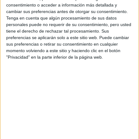
consentimiento o acceder a información más detallada y
cambiar sus preferencias antes de otorgar su consentimiento.
Tenga en cuenta que algún procesamiento de sus datos
personales puede no requerir de su consentimiento, pero usted
tiene el derecho de rechazar tal procesamiento. Sus
Accedé a los beneficios para suscriptores
preferencias se aplicarán solo a este sitio web. Puede cambiar
sus preferencias o retirar su consentimiento en cualquier
Contenidos exclusivos
momento volviendo a este sitio y haciendo clic en el botón
Sorteos
"Privacidad" en la parte inferior de la página web.
Descuentos en publicaciones
Participación en los eventos organizados por
Editorial Perfil.
Suscribite ahora
COMPARTÍ ESTA NOTA