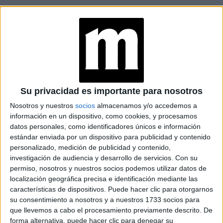
EVOLUCIÓN PERSONAL O PROFESIONAL
Se cree que esta hora aparece cuando alguien está
atravesando una etapa de evolución emocional o
profesional, y necesita reafirmar su autonomía sin perder la
conexión con los demás.
Su privacidad es importante para nosotros
La dualidad del número 15, repetido, sugiere que los
Nosotros y nuestros
socios
almacenamos y/o accedemos a
cambios que se avecinan están alineados con el
información en un dispositivo, como cookies, y procesamos
crecimiento espiritual y que es necesario mantener la fe en
datos personales, como identificadores únicos e información
las decisiones tomadas.
estándar enviada por un dispositivo para publicidad y contenido
personalizado, medición de publicidad y contenido,
investigación de audiencia y desarrollo de servicios.
Con su
permiso, nosotros y nuestros socios podemos utilizar datos de
GALERÍA DE IMÁGENES
localización geográfica precisa e identificación mediante las
características de dispositivos. Puede hacer clic para otorgarnos
su consentimiento a nosotros y a nuestros 1733 socios para
que llevemos a cabo el procesamiento previamente descrito. De
forma alternativa, puede hacer clic para denegar su