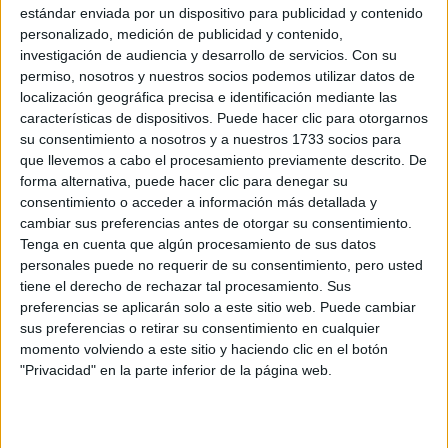
estándar enviada por un dispositivo para publicidad y contenido
ESPERA A CADA
personalizado, medición de publicidad y contenido,
SIGNO EN UN MES DE
TRANSFORMACIÓN
investigación de audiencia y desarrollo de servicios.
Con su
Y NUEVOS
permiso, nosotros y nuestros socios podemos utilizar datos de
COMIENZOS
localización geográfica precisa e identificación mediante las
características de dispositivos. Puede hacer clic para otorgarnos
HORÓSCOPO: LOS
SIGNOS MÁS
su consentimiento a nosotros y a nuestros 1733 socios para
COMPATIBLES EN EL
que llevemos a cabo el procesamiento previamente descrito. De
AMOR SEGÚN LA
forma alternativa, puede hacer clic para denegar su
ASTROLOGÍA
consentimiento o acceder a información más detallada y
cambiar sus preferencias antes de otorgar su consentimiento.
Tenga en cuenta que algún procesamiento de sus datos
personales puede no requerir de su consentimiento, pero usted
tiene el derecho de rechazar tal procesamiento. Sus
Leo
preferencias se aplicarán solo a este sitio web. Puede cambiar
Junio te invita a la introspección y al descanso. Es un
sus preferencias o retirar su consentimiento en cualquier
período para recargar energías y reflexionar sobre tus
momento volviendo a este sitio y haciendo clic en el botón
metas personales. La Luna llena te ayuda a identificar
"Privacidad" en la parte inferior de la página web.
hábitos que necesitás cambiar para mejorar tu bienestar.
A veces, el mayor acto de fuerza es detenerse a