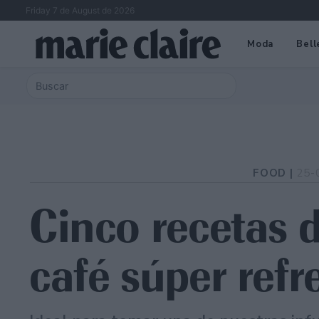
Friday 7 de August de 2026
Moda
Bell
FOOD |
25-
Cinco recetas 
café súper refr