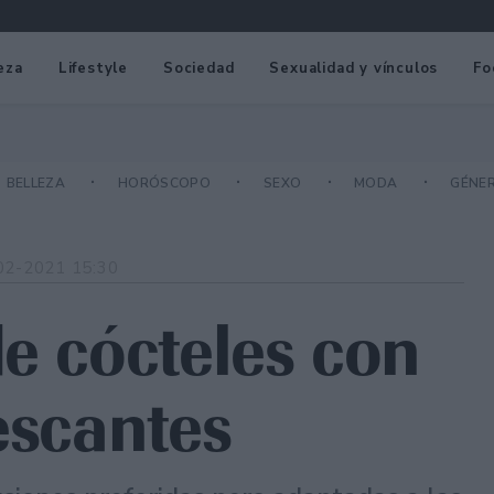
eza
Lifestyle
Sociedad
Sexualidad y vínculos
Fo
BELLEZA
HORÓSCOPO
SEXO
MODA
GÉNE
02-2021 15:30
de cócteles con
escantes