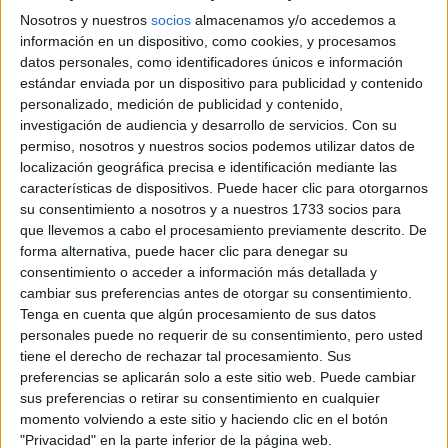
Nosotros y nuestros
socios
almacenamos y/o accedemos a
información en un dispositivo, como cookies, y procesamos
datos personales, como identificadores únicos e información
estándar enviada por un dispositivo para publicidad y contenido
personalizado, medición de publicidad y contenido,
investigación de audiencia y desarrollo de servicios.
Con su
permiso, nosotros y nuestros socios podemos utilizar datos de
localización geográfica precisa e identificación mediante las
características de dispositivos. Puede hacer clic para otorgarnos
su consentimiento a nosotros y a nuestros 1733 socios para
que llevemos a cabo el procesamiento previamente descrito. De
Sardinas confitadas
forma alternativa, puede hacer clic para denegar su
consentimiento o acceder a información más detallada y
cambiar sus preferencias antes de otorgar su consentimiento.
Ingredientes:
Tenga en cuenta que algún procesamiento de sus datos
personales puede no requerir de su consentimiento, pero usted
Eneldo c/n
tiene el derecho de rechazar tal procesamiento. Sus
Filetes de sardinas frescas sin espinas 500 Gramos
preferencias se aplicarán solo a este sitio web. Puede cambiar
Limones 2 Unidades
sus preferencias o retirar su consentimiento en cualquier
momento volviendo a este sitio y haciendo clic en el botón
Oliva c/n
"Privacidad" en la parte inferior de la página web.