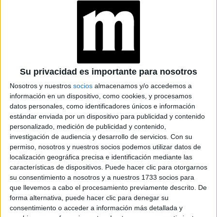
TENDENCIA, HAY
QUE DARLE UNA
MIRADA PROPIA”
Su privacidad es importante para nosotros
Nosotros y nuestros
socios
almacenamos y/o accedemos a
Buby y Nero:
información en un dispositivo, como cookies, y procesamos
datos personales, como identificadores únicos e información
Panchito de marucha en pan de pancho tipo viena,
estándar enviada por un dispositivo para publicidad y contenido
mayonesa de chimi casera y papas pai ($1200).
personalizado, medición de publicidad y contenido,
investigación de audiencia y desarrollo de servicios.
Con su
permiso, nosotros y nuestros socios podemos utilizar datos de
localización geográfica precisa e identificación mediante las
características de dispositivos. Puede hacer clic para otorgarnos
Taller Cantina:
su consentimiento a nosotros y a nuestros 1733 socios para
que llevemos a cabo el procesamiento previamente descrito. De
Faina, stracciatella, espárragos, bruselas, pesto de
forma alternativa, puede hacer clic para denegar su
espinaca, nueces pecan y granada ($850).
consentimiento o acceder a información más detallada y