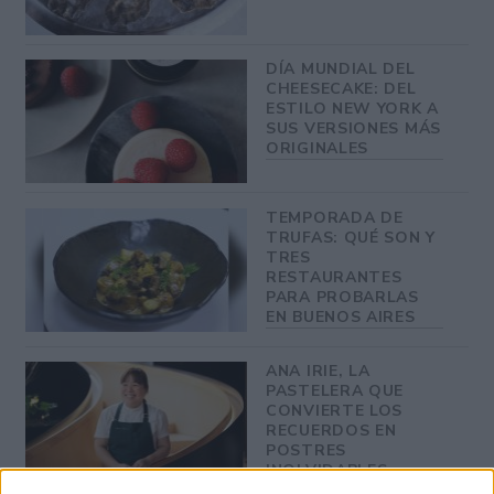
DÍA MUNDIAL DEL
CHEESECAKE: DEL
ESTILO NEW YORK A
SUS VERSIONES MÁS
ORIGINALES
TEMPORADA DE
TRUFAS: QUÉ SON Y
TRES
RESTAURANTES
PARA PROBARLAS
EN BUENOS AIRES
ANA IRIE, LA
PASTELERA QUE
CONVIERTE LOS
RECUERDOS EN
POSTRES
INOLVIDABLES:
“CUANDO ALGO ES