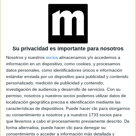
Su privacidad es importante para nosotros
Nosotros y nuestros
socios
almacenamos y/o accedemos a
información en un dispositivo, como cookies, y procesamos
datos personales, como identificadores únicos e información
estándar enviada por un dispositivo para publicidad y contenido
personalizado, medición de publicidad y contenido,
investigación de audiencia y desarrollo de servicios.
Con su
GARBANZOS CRUJIENTES
permiso, nosotros y nuestros socios podemos utilizar datos de
localización geográfica precisa e identificación mediante las
3.Garbanzos crujientes
características de dispositivos. Puede hacer clic para otorgarnos
su consentimiento a nosotros y a nuestros 1733 socios para
Se mezclan garbanzos cocidos con especias como comino,
que llevemos a cabo el procesamiento previamente descrito. De
forma alternativa, puede hacer clic para denegar su
pimentón, tomillo o pimienta y un poco de aceite de oliva.
consentimiento o acceder a información más detallada y