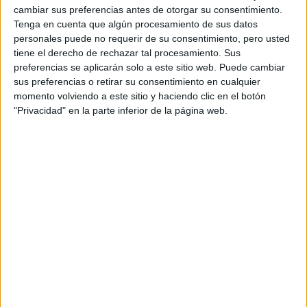
Se hornean durante 30 minutos hasta que queden dorados
cambiar sus preferencias antes de otorgar su consentimiento.
y crujientes. Son una fuente de proteína vegetal, hierro y
Tenga en cuenta que algún procesamiento de sus datos
fibra.
personales puede no requerir de su consentimiento, pero usted
tiene el derecho de rechazar tal procesamiento. Sus
GALERÍA DE IMÁGENES
preferencias se aplicarán solo a este sitio web. Puede cambiar
sus preferencias o retirar su consentimiento en cualquier
momento volviendo a este sitio y haciendo clic en el botón
"Privacidad" en la parte inferior de la página web.
Accedé a los beneficios para suscriptores
Contenidos exclusivos
Sorteos
Descuentos en publicaciones
Participación en los eventos organizados por