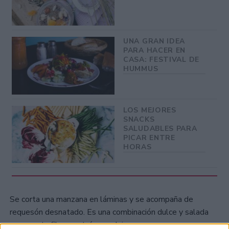
UNA GRAN IDEA
PARA HACER EN
CASA: FESTIVAL DE
HUMMUS
LOS MEJORES
SNACKS
SALUDABLES PARA
PICAR ENTRE
HORAS
Se corta una manzana en láminas y se acompaña de
requesón desnatado. Es una combinación dulce y salada
que aporta fibra, proteína y calcio.