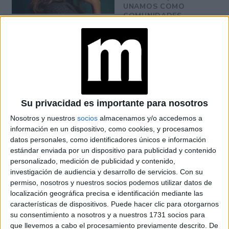
UNAMOS COMO
COMUNIDADES
LATINAS”
FINAL DEL MUNDIAL
2026: QUIÉNES
CANTAN EN EL
SHOW PREVIO Y EL
ENTRETIEMPO
Su privacidad es importante para nosotros
VACACIONES DE
Nosotros y nuestros
socios
almacenamos y/o accedemos a
INVIERNO 2026:
información en un dispositivo, como cookies, y procesamos
PLANES Y
datos personales, como identificadores únicos e información
PROPUESTAS PARA
estándar enviada por un dispositivo para publicidad y contenido
DISFRUTAR CON
personalizado, medición de publicidad y contenido,
CHICOS EN BUENOS
investigación de audiencia y desarrollo de servicios.
Con su
AIRES
permiso, nosotros y nuestros socios podemos utilizar datos de
localización geográfica precisa e identificación mediante las
INÉS EFRON: DE XXY
características de dispositivos. Puede hacer clic para otorgarnos
Y DIVISIÓN PALERMO
su consentimiento a nosotros y a nuestros 1731 socios para
A SU REENCUENTRO
que llevemos a cabo el procesamiento previamente descrito. De
CON RICARDO