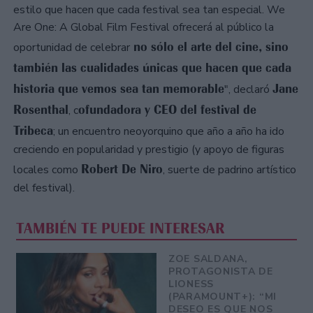
estilo que hacen que cada festival sea tan especial. We
Are One: A Global Film Festival ofrecerá al público la
no sólo el arte del cine, sino
oportunidad de celebrar
también las cualidades únicas que hacen que cada
historia que vemos sea tan memorable
Jane
", declaró
Rosenthal
ofundadora y CEO del festival de
, c
Tribeca
; un encuentro neoyorquino que año a año ha ido
creciendo en popularidad y prestigio (y apoyo de figuras
Robert De Niro
locales como
, suerte de padrino artístico
del festival).
TAMBIÉN TE PUEDE INTERESAR
ZOE SALDANA,
PROTAGONISTA DE
LIONESS
(PARAMOUNT+): “MI
DESEO ES QUE NOS