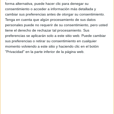
DARÍN EN NETFLIX
forma alternativa, puede hacer clic para denegar su
consentimiento o acceder a información más detallada y
cambiar sus preferencias antes de otorgar su consentimiento.
Tenga en cuenta que algún procesamiento de sus datos
personales puede no requerir de su consentimiento, pero usted
tiene el derecho de rechazar tal procesamiento. Sus
TAMBIÉN TE PUEDE
preferencias se aplicarán solo a este sitio web. Puede cambiar
INTERESAR: CUARENTENA: CADA VEZ MÁS
sus preferencias o retirar su consentimiento en cualquier
TEATROS SE SUMAN AL STREAMING
momento volviendo a este sitio y haciendo clic en el botón
"Privacidad" en la parte inferior de la página web.
Ricky
Entre las premieres más notables se encuentran
Powell: The Individualis
t, un documental sobre el
legendario fotógrafo callejero Powell que contiene
Eeb Allay
entrevistas con Natasha Lyonne y LL Cool J;
Ooo!
, una sátira única sobre "repelentes de monos"
profesionales y ganadora del Premio Golden Gateway
Iron
Award del Festival de Cine de Bombay; y también