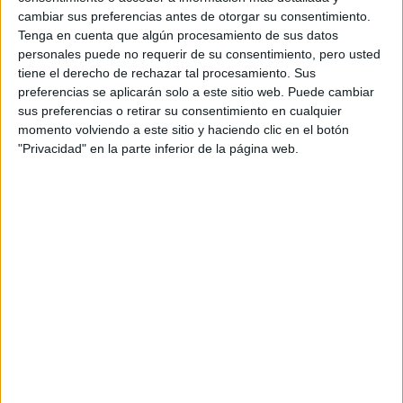
cambiar sus preferencias antes de otorgar su consentimiento.
Tenga en cuenta que algún procesamiento de sus datos
personales puede no requerir de su consentimiento, pero usted
tiene el derecho de rechazar tal procesamiento. Sus
preferencias se aplicarán solo a este sitio web. Puede cambiar
sus preferencias o retirar su consentimiento en cualquier
momento volviendo a este sitio y haciendo clic en el botón
"Privacidad" en la parte inferior de la página web.
3.
EL EXPRESO POLAR
(2004)
Dirigida por Robert Zemeckis y protagonizada por Tom
Hanks,
El Expreso Polar
es un viaje animado que sigue la
historia de un niño que, en la víspera de Navidad, se sube a
un tren mágico con destino al Polo Norte. A través de
aventuras llenas de fantasía, la película resalta el valor de
la amistad y la importancia de no perder la capacidad de
creer en lo extraordinario.
Por qué verla
: Su innovadora animación captura la
magia de la Navidad y su banda sonora es