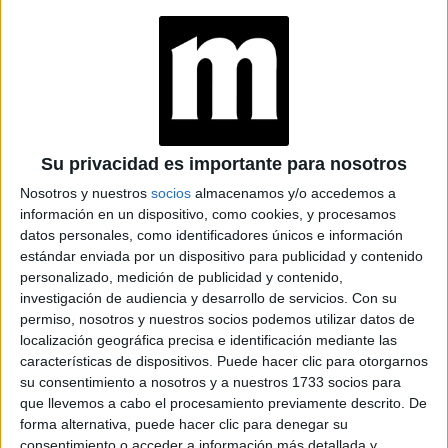
NETFLIX QUE
REFLEJA LA
DIVERSIDAD SEXUAL
"DESCONOCIDA" EN
MÉXICO Y EL ROL DE
LA AMISTAD
“DE VUELTA AL
Su privacidad es importante para nosotros
DESEO” ES LA
PELÍCULA ERÓTICA
Nosotros y nuestros
socios
almacenamos y/o accedemos a
QUE NO PODÉS
información en un dispositivo, como cookies, y procesamos
DEJAR DE VER PARA
datos personales, como identificadores únicos e información
ESTIMULAR TU
estándar enviada por un dispositivo para publicidad y contenido
PLACER SEXUAL (EN
personalizado, medición de publicidad y contenido,
COMPAÑÍA O EN
investigación de audiencia y desarrollo de servicios.
Con su
PAREJA)
permiso, nosotros y nuestros socios podemos utilizar datos de
localización geográfica precisa e identificación mediante las
características de dispositivos. Puede hacer clic para otorgarnos
su consentimiento a nosotros y a nuestros 1733 socios para
que llevemos a cabo el procesamiento previamente descrito. De
forma alternativa, puede hacer clic para denegar su
consentimiento o acceder a información más detallada y