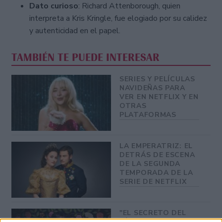
Dato curioso
: Richard Attenborough, quien
interpreta a Kris Kringle, fue elogiado por su calidez
y autenticidad en el papel.
TAMBIÉN TE PUEDE INTERESAR
SERIES Y PELÍCULAS
NAVIDEÑAS PARA
VER EN NETFLIX Y EN
OTRAS
PLATAFORMAS
LA EMPERATRIZ: EL
DETRÁS DE ESCENA
DE LA SEGUNDA
TEMPORADA DE LA
SERIE DE NETFLIX
"EL SECRETO DEL
RÍO": LA SERIE DE