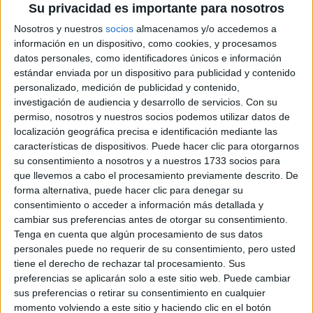
CANTAN EN EL
Su privacidad es importante para nosotros
SHOW PREVIO Y EL
ENTRETIEMPO
Nosotros y nuestros
socios
almacenamos y/o accedemos a
información en un dispositivo, como cookies, y procesamos
datos personales, como identificadores únicos e información
VACACIONES DE
estándar enviada por un dispositivo para publicidad y contenido
INVIERNO 2026:
personalizado, medición de publicidad y contenido,
PLANES Y
investigación de audiencia y desarrollo de servicios.
Con su
PROPUESTAS PARA
permiso, nosotros y nuestros socios podemos utilizar datos de
DISFRUTAR CON
localización geográfica precisa e identificación mediante las
CHICOS EN BUENOS
características de dispositivos. Puede hacer clic para otorgarnos
AIRES
su consentimiento a nosotros y a nuestros 1733 socios para
que llevemos a cabo el procesamiento previamente descrito. De
INÉS EFRON: DE XXY
forma alternativa, puede hacer clic para denegar su
Y DIVISIÓN PALERMO
consentimiento o acceder a información más detallada y
A SU REENCUENTRO
cambiar sus preferencias antes de otorgar su consentimiento.
CON RICARDO
DARÍN EN NETFLIX
Tenga en cuenta que algún procesamiento de sus datos
personales puede no requerir de su consentimiento, pero usted
tiene el derecho de rechazar tal procesamiento. Sus
preferencias se aplicarán solo a este sitio web. Puede cambiar
sus preferencias o retirar su consentimiento en cualquier
La exposición no solo ofrece obras para contemplar, sino
momento volviendo a este sitio y haciendo clic en el botón