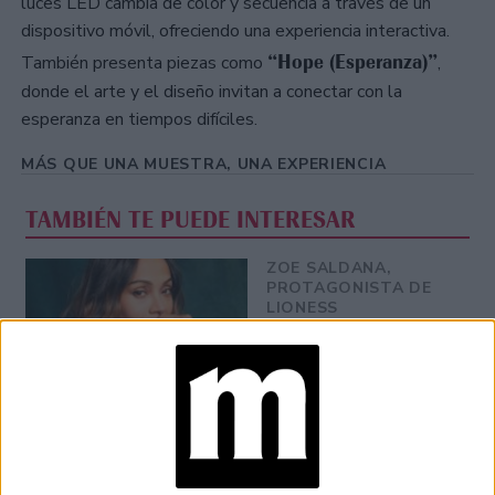
luces LED cambia de color y secuencia a través de un
dispositivo móvil, ofreciendo una experiencia interactiva.
“Hope (Esperanza)”
También presenta piezas como
,
donde el arte y el diseño invitan a conectar con la
esperanza en tiempos difíciles.
MÁS QUE UNA MUESTRA, UNA EXPERIENCIA
TAMBIÉN TE PUEDE INTERESAR
ZOE SALDANA,
PROTAGONISTA DE
LIONESS
(PARAMOUNT+): “MI
DESEO ES QUE NOS
UNAMOS COMO
COMUNIDADES
LATINAS”
FINAL DEL MUNDIAL
2026: QUIÉNES