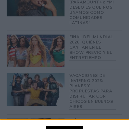
(PARAMOUNT+): “MI
DESEO ES QUE NOS
UNAMOS COMO
COMUNIDADES
LATINAS”
FINAL DEL MUNDIAL
2026: QUIÉNES
CANTAN EN EL
SHOW PREVIO Y EL
ENTRETIEMPO
VACACIONES DE
INVIERNO 2026:
PLANES Y
PROPUESTAS PARA
DISFRUTAR CON
CHICOS EN BUENOS
AIRES
INÉS EFRON: DE XXY
Y DIVISIÓN PALERMO