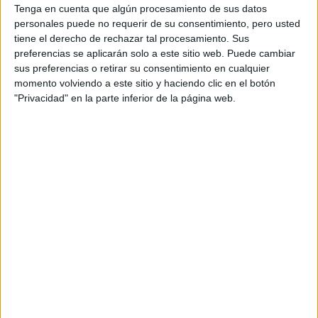
plantean en el programa?
Tenga en cuenta que algún procesamiento de sus datos
personales puede no requerir de su consentimiento, pero usted
tiene el derecho de rechazar tal procesamiento. Sus
-Gina Carano: Sí, seguro.
preferencias se aplicarán solo a este sitio web. Puede cambiar
sus preferencias o retirar su consentimiento en cualquier
-¿Pueden describir el momento en que se dieron
momento volviendo a este sitio y haciendo clic en el botón
"Privacidad" en la parte inferior de la página web.
cuenta de que realmente estaban en el universo de
STAR WARS
?
-Pedro Pascal: Para mí, fue al ponerme el casco. Sin duda.
Convenientemente, lo tenían en nuestra primera reunión
para ver si calzaba. Me calzó perfectamente.
-Gina Carano: Para mí, fue mi primer día en el
set
, cuando vi
todo el vestuario armado. Jon y Dave le dieron mucha
importancia a eso. Me dijeron: “¡Cielos!… ¡Te ves
fantástica!”. Y yo dije: “¡Guau, esto es increíble!”.