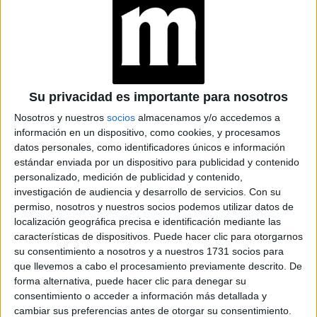
A SU REENCUENTRO
CON RICARDO
DARÍN EN NETFLIX
Su privacidad es importante para nosotros
-Pedro Pascal: Con el tiempo.
Nosotros y nuestros
socios
almacenamos y/o accedemos a
información en un dispositivo, como cookies, y procesamos
Gina Carano: Es fantástico porque el programa trata sobre
datos personales, como identificadores únicos e información
la historia del Mandaloriano, la historia de Cara Dune y la
estándar enviada por un dispositivo para publicidad y contenido
historia de Greef. Obviamente, Mando es la historia
personalizado, medición de publicidad y contenido,
principal, pero también te importan los otros personajes.
investigación de audiencia y desarrollo de servicios.
Con su
permiso, nosotros y nuestros socios podemos utilizar datos de
Quieres saber más sobre ellos. Mientras miras el show,
localización geográfica precisa e identificación mediante las
piensas: “Espera, ¿qué sucede allí?”. Hay un deseo de
características de dispositivos. Puede hacer clic para otorgarnos
descubrir más.
su consentimiento a nosotros y a nuestros 1731 socios para
que llevemos a cabo el procesamiento previamente descrito. De
-Pero ¿los fans definitivamente obtendrán
forma alternativa, puede hacer clic para denegar su
consentimiento o acceder a información más detallada y
respuestas a algunas de las preguntas que se
cambiar sus preferencias antes de otorgar su consentimiento.