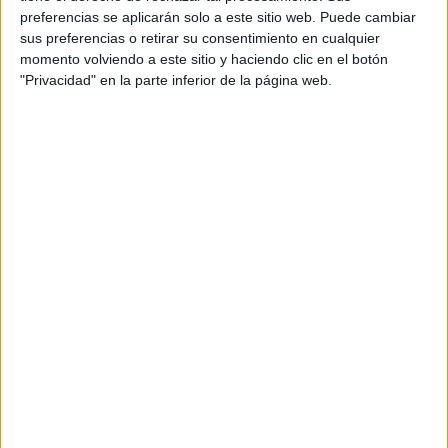
preferencias se aplicarán solo a este sitio web. Puede cambiar
sus preferencias o retirar su consentimiento en cualquier
momento volviendo a este sitio y haciendo clic en el botón
TAMBIÉN TE PUEDE INTERESAR
"Privacidad" en la parte inferior de la página web.
LAS RECETAS, LOS
DIBUJOS Y LAS
MUJERES QUE
MANTIENEN VIVO EL
RECUERDO DE IRÁN
"USTED ESTÁ AQUÍ":
EL INGRESO
PROMEDIO DE LA
MUJER ARGENTINA
EN UN 44% MENOR
QUE EL DE LOS
HOMBRES
YATAITY DEL
PARAGUAY: EL