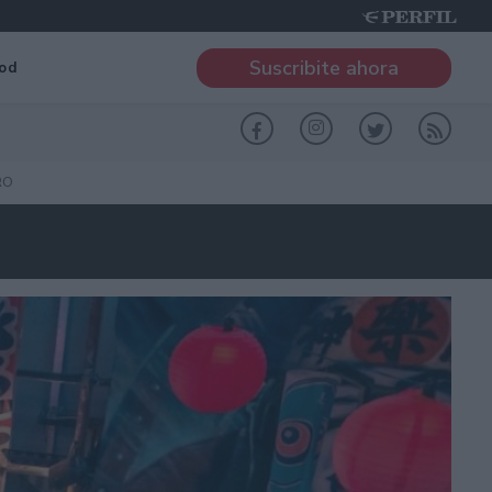
Suscribite ahora
od
RO