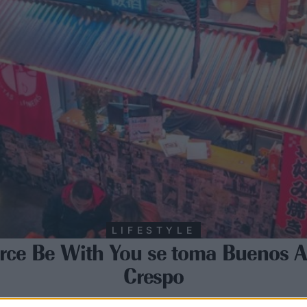
LIFESTYLE
ce Be With You se toma Buenos Ai
Crespo