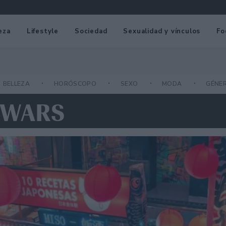
eza
Lifestyle
Sociedad
Sexualidad y vínculos
Fo
BELLEZA
HORÓSCOPO
SEXO
MODA
GÉNE
 WARS