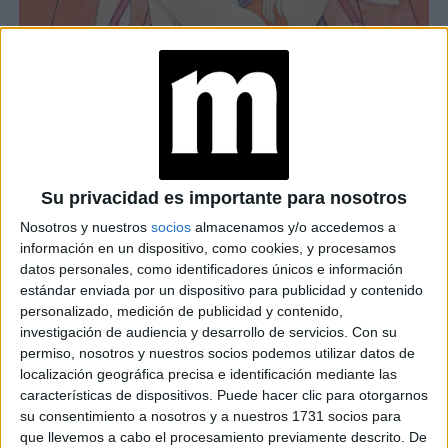
Su privacidad es importante para nosotros
AMIGAS QUE NO, ROMANCES FALLIDOS Y MUCHOS VÍNCULOS MÁS,
DOMINADOS POR LA INCOMODIDAD.
Nosotros y nuestros
socios
almacenamos y/o accedemos a
información en un dispositivo, como cookies, y procesamos
datos personales, como identificadores únicos e información
estándar enviada por un dispositivo para publicidad y contenido
personalizado, medición de publicidad y contenido,
TAMBIÉN TE PUEDE INTERESAR
investigación de audiencia y desarrollo de servicios.
Con su
permiso, nosotros y nuestros socios podemos utilizar datos de
ZOE SALDANA,
localización geográfica precisa e identificación mediante las
PROTAGONISTA DE
características de dispositivos. Puede hacer clic para otorgarnos
LIONESS
su consentimiento a nosotros y a nuestros 1731 socios para
(PARAMOUNT+): “MI
que llevemos a cabo el procesamiento previamente descrito. De
DESEO ES QUE NOS