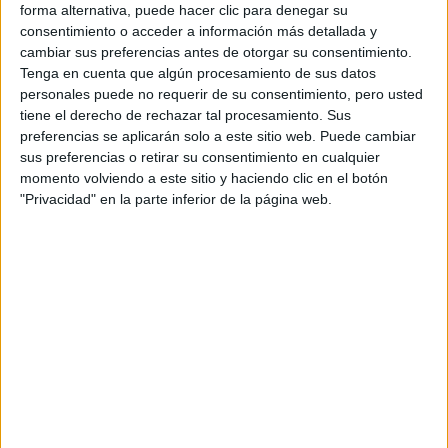
forma alternativa, puede hacer clic para denegar su
UNAMOS COMO
COMUNIDADES
consentimiento o acceder a información más detallada y
LATINAS”
cambiar sus preferencias antes de otorgar su consentimiento.
Tenga en cuenta que algún procesamiento de sus datos
personales puede no requerir de su consentimiento, pero usted
FINAL DEL MUNDIAL
tiene el derecho de rechazar tal procesamiento. Sus
2026: QUIÉNES
CANTAN EN EL
preferencias se aplicarán solo a este sitio web. Puede cambiar
SHOW PREVIO Y EL
sus preferencias o retirar su consentimiento en cualquier
ENTRETIEMPO
momento volviendo a este sitio y haciendo clic en el botón
"Privacidad" en la parte inferior de la página web.
VACACIONES DE
INVIERNO 2026:
PLANES Y
PROPUESTAS PARA
DISFRUTAR CON
CHICOS EN BUENOS
AIRES
INÉS EFRON: DE XXY
Y DIVISIÓN PALERMO
A SU REENCUENTRO
CON RICARDO