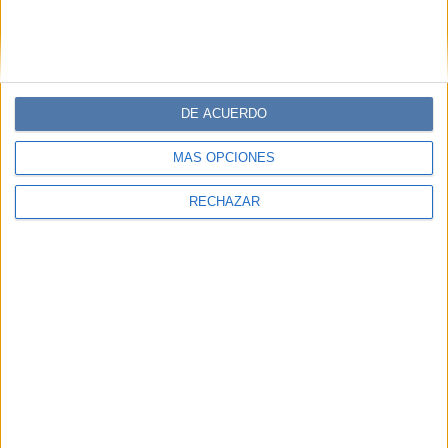
COMPARTÍ ESTA NOTA
EN ESTA NOTA
DE ACUERDO
TEMAS:
LIBROS COCINA
CUARENTENA
PANDEMIA
MÁS OPCIONES
MEJORES FICCIONES
ABRIL
DELIVERY
RECHAZAR
PABLO STEINMANN
Comentarios