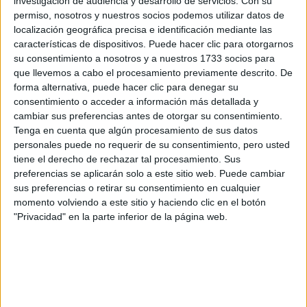
investigación de audiencia y desarrollo de servicios.
Con su
recuerdo de los sueños
.
permiso, nosotros y nuestros socios podemos utilizar datos de
localización geográfica precisa e identificación mediante las
La posibilidad de dormir en promedio más horas puede
características de dispositivos. Puede hacer clic para otorgarnos
relacionarse con el recuerdo de las imágenes oníricas,
su consentimiento a nosotros y a nuestros 1733 socios para
que llevemos a cabo el procesamiento previamente descrito. De
cuestión que no se da en la rutina habitual, en donde
forma alternativa, puede hacer clic para denegar su
habitualmente el promedio de horas de sueño es menor al
consentimiento o acceder a información más detallada y
recomendado.
cambiar sus preferencias antes de otorgar su consentimiento.
Tenga en cuenta que algún procesamiento de sus datos
personales puede no requerir de su consentimiento, pero usted
tiene el derecho de rechazar tal procesamiento. Sus
TAMBIÉN TE PUEDE INTERESAR: ¿NO
preferencias se aplicarán solo a este sitio web. Puede cambiar
DORMÍS BIEN? ESTOS SON LOS TRUCOS
sus preferencias o retirar su consentimiento en cualquier
MÁS EFECTIVOS PARA CONCILIAR EL
momento volviendo a este sitio y haciendo clic en el botón
SUEÑO
"Privacidad" en la parte inferior de la página web.
¿Qué se aconseja realizar para tener un buen
descanso?