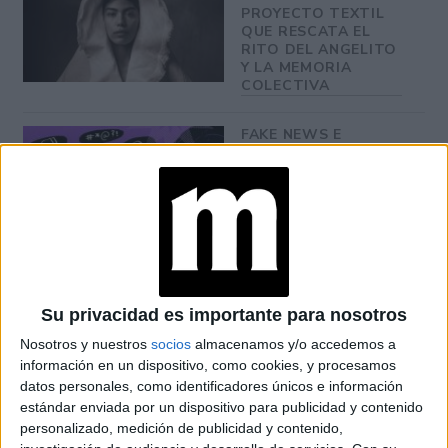
PROYECTO TEXTIL
QUE RESCATA EL
RITO DEL ANGELITO
Y LA MEMORIA
COLECTIVA
FAKE NEWS E
INTELIGENCIA
ARTIFICIAL: POR
QUÉ YA NO
SABEMOS QUÉ ES
REAL EN REDES
En este contexto de cuarentena, algunas personas están
Su privacidad es importante para nosotros
refiriendo sueños más intensos. En relación con esto, una
Nosotros y nuestros
socios
almacenamos y/o accedemos a
la
información en un dispositivo, como cookies, y procesamos
de las hipótesis que se están evaluando, es
datos personales, como identificadores únicos e información
posibilidad de que el propio cambio en la rutina del
estándar enviada por un dispositivo para publicidad y contenido
sueño se asocie en alguna medida al mayor
personalizado, medición de publicidad y contenido,