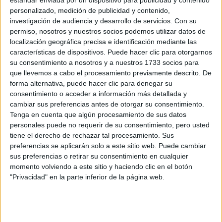
INÉS EFRON: DE XXY
personalizado, medición de publicidad y contenido,
Y DIVISIÓN PALERMO
investigación de audiencia y desarrollo de servicios.
Con su
A SU REENCUENTRO
permiso, nosotros y nuestros socios podemos utilizar datos de
CON RICARDO
localización geográfica precisa e identificación mediante las
DARÍN EN NETFLIX
características de dispositivos. Puede hacer clic para otorgarnos
su consentimiento a nosotros y a nuestros 1733 socios para
que llevemos a cabo el procesamiento previamente descrito. De
forma alternativa, puede hacer clic para denegar su
consentimiento o acceder a información más detallada y
cinco muestras paralelas
El festival ofrece además
cambiar sus preferencias antes de otorgar su consentimiento.
(Cortitos, Divercilac, (Des)Encuentros Familiares, Thriller
Tenga en cuenta que algún procesamiento de sus datos
cuatro pequeñas
Queer y Video Artes) y
personales puede no requerir de su consentimiento, pero usted
tiene el derecho de rechazar tal procesamiento. Sus
retrospectiva
s:
preferencias se aplicarán solo a este sitio web. Puede cambiar
sus preferencias o retirar su consentimiento en cualquier
Marialy Rivas
, la primera en realizar un corto LGBT
momento volviendo a este sitio y haciendo clic en el botón
en Chile, en 1996.
"Privacidad" en la parte inferior de la página web.
Rodolfo Graziano
, primero en realizar un corto gay
en Venezuela, en 1982
Damiá Serra Cauchetiez
, español, vencedor del