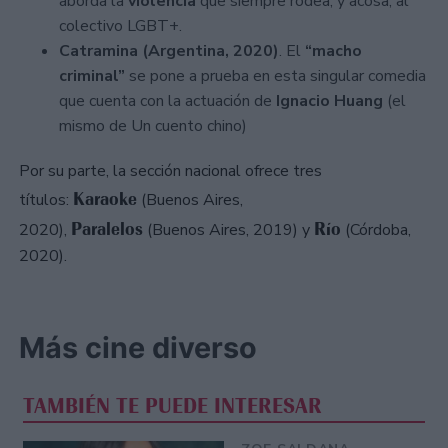
aborda la
violencia
que siempre rodea, y acosa, al
colectivo LGBT+.
Catramina (Argentina, 2020)
. El
“macho
criminal”
se pone a prueba en esta singular comedia
que cuenta con la actuación de
Ignacio Huang
(el
mismo de Un cuento chino)
Por su parte, la sección nacional ofrece tres
Karaoke
títulos:
(Buenos Aires,
Paralelos
Río
2020),
(Buenos Aires, 2019) y
(Córdoba,
2020).
Más cine diverso
TAMBIÉN TE PUEDE INTERESAR