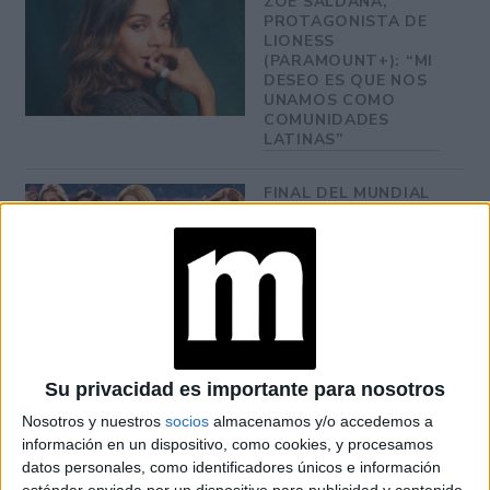
ZOE SALDANA,
PROTAGONISTA DE
LIONESS
(PARAMOUNT+): “MI
DESEO ES QUE NOS
UNAMOS COMO
COMUNIDADES
LATINAS”
FINAL DEL MUNDIAL
2026: QUIÉNES
CANTAN EN EL
SHOW PREVIO Y EL
ENTRETIEMPO
VACACIONES DE
INVIERNO 2026:
PLANES Y
Su privacidad es importante para nosotros
PROPUESTAS PARA
DISFRUTAR CON
Nosotros y nuestros
socios
almacenamos y/o accedemos a
CHICOS EN BUENOS
información en un dispositivo, como cookies, y procesamos
AIRES
datos personales, como identificadores únicos e información
estándar enviada por un dispositivo para publicidad y contenido