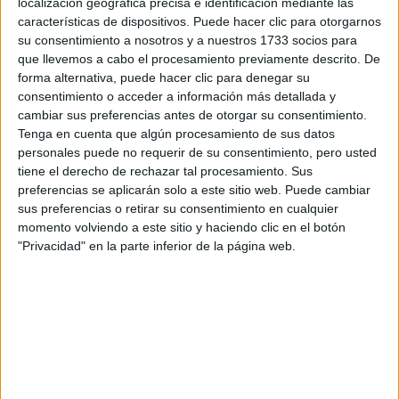
localización geográfica precisa e identificación mediante las
características de dispositivos. Puede hacer clic para otorgarnos
su consentimiento a nosotros y a nuestros 1733 socios para
que llevemos a cabo el procesamiento previamente descrito. De
forma alternativa, puede hacer clic para denegar su
consentimiento o acceder a información más detallada y
SOCIEDAD
01-06-2025 09:42
cambiar sus preferencias antes de otorgar su consentimiento.
¿Por qué junio es el Mes del Orgullo
Tenga en cuenta que algún procesamiento de sus datos
LGBTIQ?
personales puede no requerir de su consentimiento, pero usted
tiene el derecho de rechazar tal procesamiento. Sus
Junio se tiñe de los colores del arcoíris para visibilizar,
preferencias se aplicarán solo a este sitio web. Puede cambiar
celebrar y seguir luchando por los derechos del colectivo
sus preferencias o retirar su consentimiento en cualquier
LGBTIQ+. Pero, ¿por qué este mes es tan importante y
momento volviendo a este sitio y haciendo clic en el botón
qué historia lo respalda?
"Privacidad" en la parte inferior de la página web.