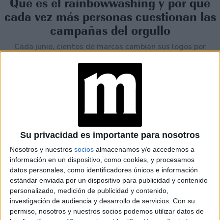
Qué es el rainbowwashing y por qué
cada vez más personas cuestionan las
campañas del orgullo
Cada junio, cientos de marcas cambian sus logos por
versiones arcoíris. Pero detrás de muchas campañas del
Mes del Orgullo aparece una pregunta cada vez más
presente: ¿hay compromiso real con la diversidad o solo
una estrategia de marketing?
Su privacidad es importante para nosotros
Nosotros y nuestros
socios
almacenamos y/o accedemos a
información en un dispositivo, como cookies, y procesamos
datos personales, como identificadores únicos e información
estándar enviada por un dispositivo para publicidad y contenido
personalizado, medición de publicidad y contenido,
investigación de audiencia y desarrollo de servicios.
Con su
permiso, nosotros y nuestros socios podemos utilizar datos de