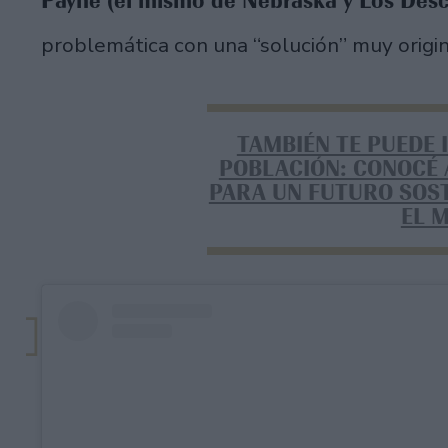
Payne (el mismo de Nebraska y Los Des
problemática con una “solución” muy origin
TAMBIÉN TE PUEDE 
POBLACIÓN: CONOCÉ 
PARA UN FUTURO SOST
EL 