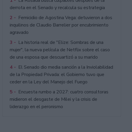
1 -
La Rosada busca culpables después de la
derrota en el Senado y recalcula su estrategia
2 -
Femicidio de Agostina Vega: detuvieron a dos
inquilinos de Claudio Barrelier por encubrimiento
agravado
3 -
La historia real de "Elize: Sombras de una
mujer", la nueva película de Netflix sobre el caso
de una esposa que descuartizó a su marido
4 -
El Senado dio media sanción a la Inviolabilidad
de la Propiedad Privada: el Gobierno tuvo que
ceder en la Ley del Manejo del Fuego
5 -
Encuesta rumbo a 2027: cuatro consultoras
midieron el desgaste de Milei y la crisis de
liderazgo en el peronismo