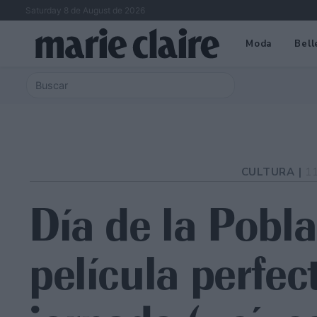
Saturday 8 de August de 2026
Moda
Bell
CULTURA |
1
Día de la Pobla
película perfec