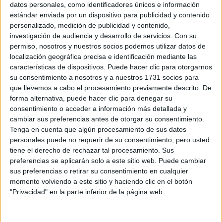
EN EL FESTIVAL DE
datos personales, como identificadores únicos e información
VENECIA
estándar enviada por un dispositivo para publicidad y contenido
EXPERIENCIA DE
personalizado, medición de publicidad y contenido,
LUJO: DESCUBRÍ EL
investigación de audiencia y desarrollo de servicios.
Con su
POP UP DE MISS
permiso, nosotros y nuestros socios podemos utilizar datos de
DIOR EN ARGENTINA
localización geográfica precisa e identificación mediante las
características de dispositivos. Puede hacer clic para otorgarnos
su consentimiento a nosotros y a nuestros 1731 socios para
LA CERÁMICA
que llevemos a cabo el procesamiento previamente descrito. De
ANIMAL SE
forma alternativa, puede hacer clic para denegar su
APODERÓ DE LA
consentimiento o acceder a información más detallada y
CREATIVIDAD DE
KIM JONES PARA
cambiar sus preferencias antes de otorgar su consentimiento.
DIOR MEN SUMMER
Tenga en cuenta que algún procesamiento de sus datos
2025
personales puede no requerir de su consentimiento, pero usted
tiene el derecho de rechazar tal procesamiento. Sus
preferencias se aplicarán solo a este sitio web. Puede cambiar
sus preferencias o retirar su consentimiento en cualquier
momento volviendo a este sitio y haciendo clic en el botón
Para la década de 1960, el oro en Dior había iniciado un
"Privacidad" en la parte inferior de la página web.
cambio de dirección espectacular, ganando terreno
gradualmente y desplazando las apariciones reales, pero