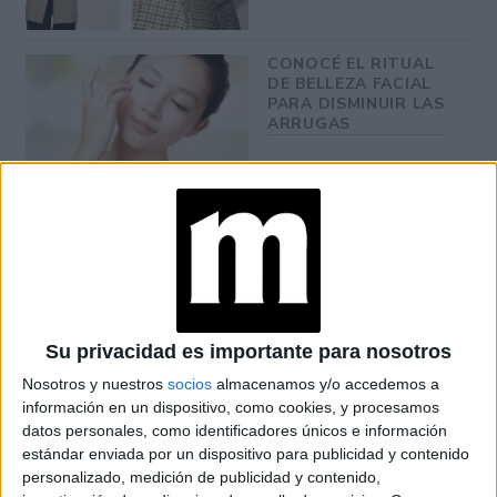
CONOCÉ EL RITUAL
DE BELLEZA FACIAL
PARA DISMINUIR LAS
ARRUGAS
Su truco de experta para poder identificar qué nos provoca
las ojeras y tratarlas de forma acertada es fijarnos en su
ojera adopta una coloración morada,
color: “Cuando la
es debido a factores genéticos
”, otra posibilidad es por
Su privacidad es importante para nosotros
los factores externos:“Cuando la ojera adquiere un tono
Nosotros y nuestros
socios
almacenamos y/o accedemos a
amarronado o negra es debido a un exceso de sol,
información en un dispositivo, como cookies, y procesamos
datos personales, como identificadores únicos e información
envejecimiento y deshidratación de la zona", por último
estándar enviada por un dispositivo para publicidad y contenido
nos hablas de las de color azul,“Cuando la ojera es
personalizado, medición de publicidad y contenido,
azulada, es debido a problemas circulatorios”.