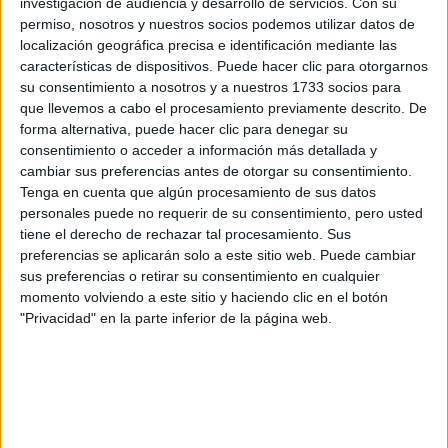
investigación de audiencia y desarrollo de servicios.
Con su
permiso, nosotros y nuestros socios podemos utilizar datos de
Otra de las mayores preocupaciones relacionadas con la
localización geográfica precisa e identificación mediante las
piel del contorno del ojo son las bolsas. “Las bolsas
características de dispositivos. Puede hacer clic para otorgarnos
su consentimiento a nosotros y a nuestros 1733 socios para
cuando la piel de la zona de debajo
suelen aparecer
que llevemos a cabo el procesamiento previamente descrito. De
del ojo se debilita y por tanto la grasa que tenemos
forma alternativa, puede hacer clic para denegar su
consentimiento o acceder a información más detallada y
alrededor
de este tiende a desplazarse. También pueden
cambiar sus preferencias antes de otorgar su consentimiento.
ser causadas por una pequeña retención de líquidos de la
Tenga en cuenta que algún procesamiento de sus datos
zona. Dicha afectación hace que tengamos un aspecto
personales puede no requerir de su consentimiento, pero usted
cansado, envejecido y triste”, comenta Mar Sánchez
tiene el derecho de rechazar tal procesamiento. Sus
preferencias se aplicarán solo a este sitio web. Puede cambiar
Orduña.
sus preferencias o retirar su consentimiento en cualquier
momento volviendo a este sitio y haciendo clic en el botón
Fuente:
Marie Claire España
"Privacidad" en la parte inferior de la página web.
at Redacción Marie Claire
GALERÍA DE IMÁGENES