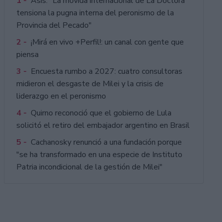
1 -
Asís: "La movida internacional de La Doctora
tensiona la pugna interna del peronismo de la
Provincia del Pecado"
2 -
¡Mirá en vivo +Perfil!: un canal con gente que
piensa
3 -
Encuesta rumbo a 2027: cuatro consultoras
midieron el desgaste de Milei y la crisis de
liderazgo en el peronismo
4 -
Quirno reconoció que el gobierno de Lula
solicitó el retiro del embajador argentino en Brasil
5 -
Cachanosky renunció a una fundación porque
"se ha transformado en una especie de Instituto
Patria incondicional de la gestión de Milei"