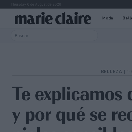
Thursday 6 de August de 2026
Moda
Bell
BELLEZA |
10
Te explicamos 
y por qué se r