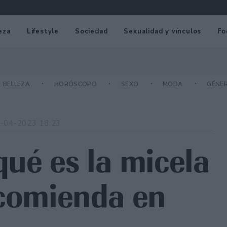
eza
Lifestyle
Sociedad
Sexualidad y vínculos
Fo
BELLEZA
HORÓSCOPO
SEXO
MODA
GÉNE
-04-2023 18:23
qué es la micela
ecomienda en