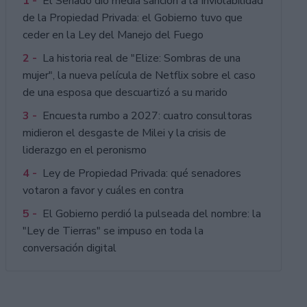
1 -
El Senado dio media sanción a la Inviolabilidad
de la Propiedad Privada: el Gobierno tuvo que
ceder en la Ley del Manejo del Fuego
2 -
La historia real de "Elize: Sombras de una
mujer", la nueva película de Netflix sobre el caso
de una esposa que descuartizó a su marido
3 -
Encuesta rumbo a 2027: cuatro consultoras
midieron el desgaste de Milei y la crisis de
liderazgo en el peronismo
4 -
Ley de Propiedad Privada: qué senadores
votaron a favor y cuáles en contra
5 -
El Gobierno perdió la pulseada del nombre: la
"Ley de Tierras" se impuso en toda la
conversación digital