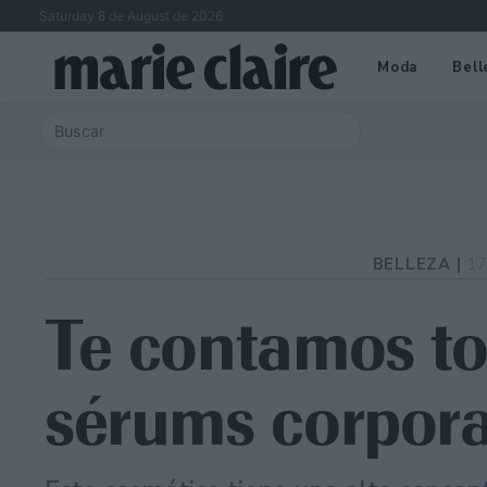
Saturday 8 de August de 2026
Moda
Bell
BELLEZA |
17
Te contamos to
sérums corpora