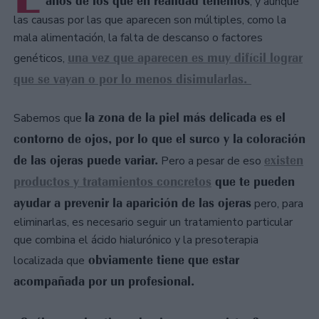
años de los que en realidad tenemos
, y aunque
las causas por las que aparecen son múltiples, como la
mala alimentación, la falta de descanso o factores
una vez que aparecen es muy difícil lograr
genéticos,
que se vayan o por lo menos disimularlas.
la zona de la piel más delicada es el
Sabemos que
contorno de ojos, por lo que el surco y la coloración
de las ojeras puede variar.
existen
Pero a pesar de eso
productos y tratamientos concretos
que te pueden
ayudar a prevenir la aparición de las ojeras
pero, para
eliminarlas, es necesario seguir un tratamiento particular
que combina el ácido hialurónico y la presoterapia
obviamente tiene que estar
localizada que
acompañada por un profesional.