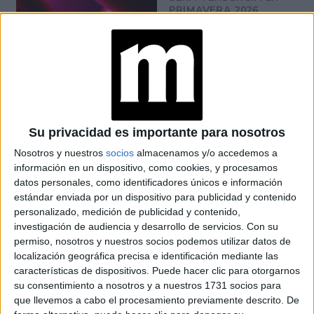
PRIMAVERA 2026
CONOCÉ LA
TÉCNICA SANDWICH
QUE MÁS HIDRATA Y
REPARA EL PELO
Su privacidad es importante para nosotros
Nosotros y nuestros
socios
almacenamos y/o accedemos a
Ojeras de surco:
información en un dispositivo, como cookies, y procesamos
datos personales, como identificadores únicos e información
estándar enviada por un dispositivo para publicidad y contenido
Se le llama así al efecto visual que se produce
personalizado, medición de publicidad y contenido,
cuando el surco palpable pierde volumen. Para
investigación de audiencia y desarrollo de servicios.
Con su
permiso, nosotros y nuestros socios podemos utilizar datos de
eliminarlas existe una técnica poco invasiva que
localización geográfica precisa e identificación mediante las
consiste en un relleno dérmico con ácido
características de dispositivos. Puede hacer clic para otorgarnos
su consentimiento a nosotros y a nuestros 1731 socios para
hialurónico
, que encima de eliminar la sombra, mejora la
que llevemos a cabo el procesamiento previamente descrito. De
textura, hidrata e ilumina de la zona.