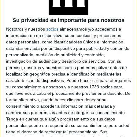
CUIDADO
Su privacidad es importante para nosotros
Nosotros y nuestros
socios
almacenamos y/o accedemos a
información en un dispositivo, como cookies, y procesamos
La especialista subraya que los láseres de picosegundos
datos personales, como identificadores únicos e información
son hoy la revolución y realmente marcaron un antes y un
estándar enviada por un dispositivo para publicidad y contenido
personalizado, medición de publicidad y contenido,
"PicoWay es una
después en la remoción de tatuajes.
investigación de audiencia y desarrollo de servicios.
Con su
revolución innovadora para eliminar todo tipo de
permiso, nosotros y nuestros socios podemos utilizar datos de
localización geográfica precisa e identificación mediante las
tatuajes.
Como láser Nd:YAG de longitud de onda doble,
características de dispositivos. Puede hacer clic para otorgarnos
ofrece pulsos de picosegundo de alta potencia que
su consentimiento a nosotros y a nuestros 1733 socios para
permiten el tratamiento de todos los tipos de piel. Esto
que llevemos a cabo el procesamiento previamente descrito. De
supone resultados impresionantes, que se traducen en
forma alternativa, puede hacer clic para denegar su
pacientes felices, hombres felices realmente les cambia el
consentimiento o acceder a información más detallada y
cambiar sus preferencias antes de otorgar su consentimiento.
poder borrarlo.
Tenga en cuenta que algún procesamiento de sus datos
personales puede no requerir de su consentimiento, pero usted
tiene el derecho de rechazar tal procesamiento. Sus