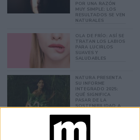
POR UNA RAZÓN
MUY SIMPLE: LOS
RESULTADOS SE VEN
NATURALES
OLA DE FRÍO: ASÍ SE
TRATAN LOS LABIOS
PARA LUCIRLOS
SUAVES Y
SALUDABLES
NATURA PRESENTA
SU INFORME
INTEGRADO 2025:
QUÉ SIGNIFICA
PASAR DE LA
SOSTENIBILIDAD A
LA REGENERACIÓN
¿PELO JOVEN?: ESTO
DICEN LOS
EXPERTOS SOBRE EL