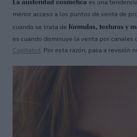
La austeridad cosmética
es una tendencia
menor acceso a los puntos de venta de pr
fórmulas, texturas y
cuando se trata de
es cuando disminuye la venta por canales 
Capitalist
. Por esta razón, pasa a revisión 