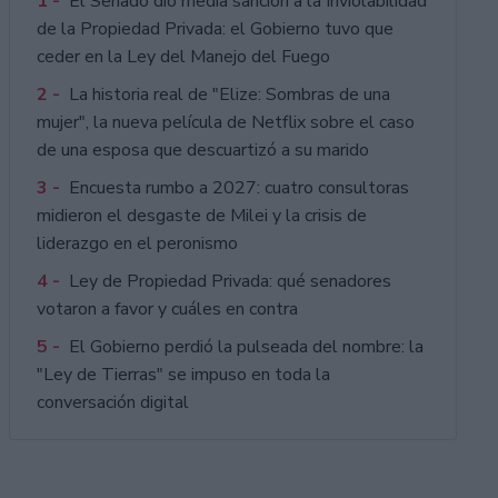
1 -
El Senado dio media sanción a la Inviolabilidad
de la Propiedad Privada: el Gobierno tuvo que
ceder en la Ley del Manejo del Fuego
2 -
La historia real de "Elize: Sombras de una
mujer", la nueva película de Netflix sobre el caso
de una esposa que descuartizó a su marido
3 -
Encuesta rumbo a 2027: cuatro consultoras
midieron el desgaste de Milei y la crisis de
liderazgo en el peronismo
4 -
Ley de Propiedad Privada: qué senadores
votaron a favor y cuáles en contra
5 -
El Gobierno perdió la pulseada del nombre: la
"Ley de Tierras" se impuso en toda la
conversación digital