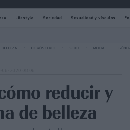
eza
Lifestyle
Sociedad
Sexualidad y vínculos
Fo
BELLEZA
HORÓSCOPO
SEXO
MODA
GÉNE
-08-2020 08:08
cómo reducir y
na de belleza