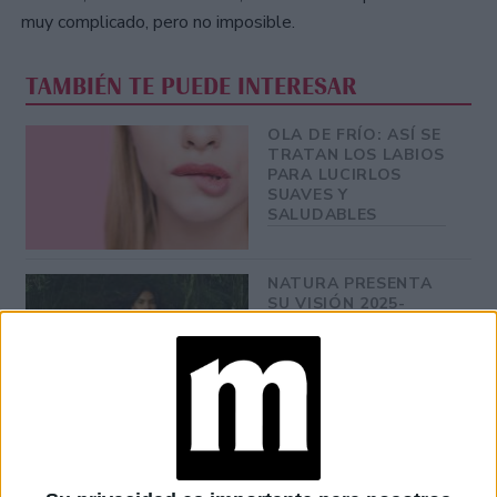
muy complicado, pero no imposible.
TAMBIÉN TE PUEDE INTERESAR
OLA DE FRÍO: ASÍ SE
TRATAN LOS LABIOS
PARA LUCIRLOS
SUAVES Y
SALUDABLES
NATURA PRESENTA
SU VISIÓN 2025-
2050: QUÉ SIGNIFICA
PASAR DE LA
SOSTENIBILIDAD A
LA REGENERACIÓN
¿PELO JOVEN?: ESTO
DICEN LOS
EXPERTOS SOBRE EL