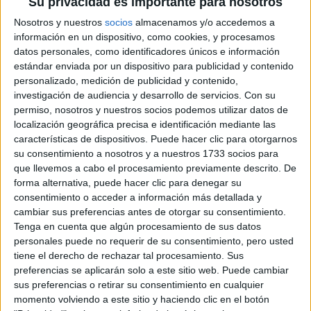
CUIDADO
Su privacidad es importante para nosotros
Nosotros y nuestros
socios
almacenamos y/o accedemos a
información en un dispositivo, como cookies, y procesamos
datos personales, como identificadores únicos e información
CONOCÉ EL RITUAL
estándar enviada por un dispositivo para publicidad y contenido
DE BELLEZA FACIAL
personalizado, medición de publicidad y contenido,
PARA DISMINUIR LAS
ARRUGAS
investigación de audiencia y desarrollo de servicios.
Con su
permiso, nosotros y nuestros socios podemos utilizar datos de
localización geográfica precisa e identificación mediante las
características de dispositivos. Puede hacer clic para otorgarnos
su consentimiento a nosotros y a nuestros 1733 socios para
que llevemos a cabo el procesamiento previamente descrito. De
Estos productos no solo nos protegen de los rayos UV
forma alternativa, puede hacer clic para denegar su
dañinos, sino que también ayudan a prevenir la pérdida de
consentimiento o acceder a información más detallada y
colágeno, manteniendo la elasticidad y firmeza de la piel.
cambiar sus preferencias antes de otorgar su consentimiento.
Tenga en cuenta que algún procesamiento de sus datos
Además, la fotoprotección también disminuye el riesgo de
personales puede no requerir de su consentimiento, pero usted
padecer enfermedades cutáneas graves, como el cáncer
tiene el derecho de rechazar tal procesamiento. Sus
de piel.
preferencias se aplicarán solo a este sitio web. Puede cambiar
sus preferencias o retirar su consentimiento en cualquier
El cuidado constante y la
momento volviendo a este sitio y haciendo clic en el botón